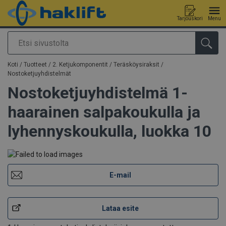
Tarjouskori
Menu
Etsi
Tuote lisätty tarjouspyyntöön
Koti
/
Tuotteet
/
2. Ketjukomponentit / Teräsköysiraksit
/
Nostoketjuyhdistelmät
Nostoketjuyhdistelmä 1-
haarainen salpakoukulla ja
lyhennyskoukulla, luokka 10
E-mail
Lataa esite