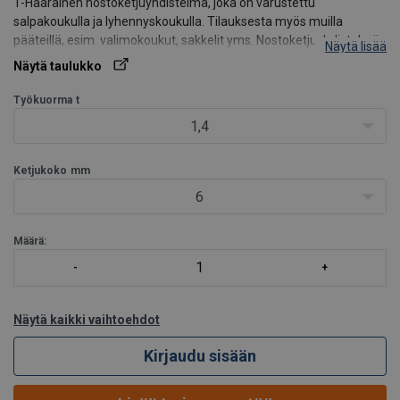
1-Haarainen nostoketjuyhdistelmä, joka on varustettu
salpakoukulla ja lyhennyskoukulla. Tilauksesta myös muilla
pääteillä, esim. valimokoukut, sakkelit yms. Nostoketjuyhdistelmä
Näytä lisää
on varustettu kuormakilvellä.
Näytä taulukko
Huom! Tuotekoodin kaksi viimeistä numeroa on pituuskoodi, eli L-
Työkuorma
t
mitta: 01 = 1,0 m.
1,4
L-mit
Ketjukoko
mm
6
Määrä:
Näytä kaikki vaihtoehdot
Kirjaudu sisään