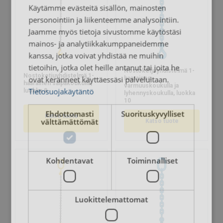
Käytämme evästeitä sisällön, mainosten
personointiin ja liikenteemme analysointiin.
Jaamme myös tietoja sivustomme käytöstäsi
mainos- ja analytiikkakumppaneidemme
kanssa, jotka voivat yhdistää ne muihin
tietoihin, jotka olet heille antanut tai joita he
Nostoketjuyhdistelmä 1-
Nostoketjuyhdistelmä 1-
ovat keränneet käyttäessäsi palveluitaan.
haarainen
haarainen salpakoukulla,
varmuuskoukulla ja
Tietosuojakäytäntö
luokka 8
lyhennyskoukulla, luokka
10
Ehdottomasti
Suorituskyvylliset
Katso tuote
välttämättömät
Katso tuote
Kohdentavat
Toiminnalliset
Luokittelemattomat