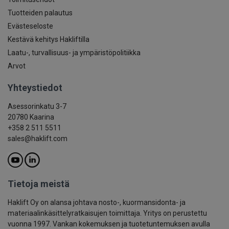
Tuotteiden palautus
Evästeseloste
Kestävä kehitys Hakliftilla
Laatu-, turvallisuus- ja ympäristöpolitiikka
Arvot
Yhteystiedot
Asessorinkatu 3-7
20780 Kaarina
+358 2 511 5511
sales@haklift.com
Tietoja meistä
Haklift Oy on alansa johtava nosto-, kuormansidonta- ja
materiaalinkäsittelyratkaisujen toimittaja. Yritys on perustettu
vuonna 1997. Vankan kokemuksen ja tuotetuntemuksen avulla