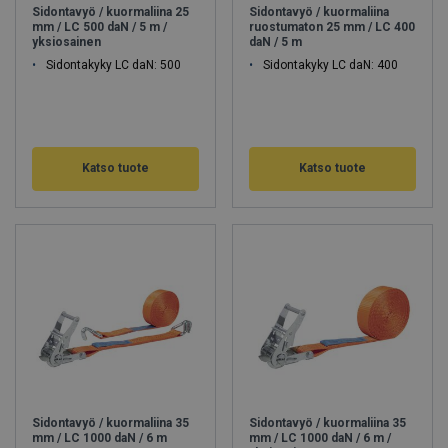
sidontavyön päätteitä, polyesternauhoja ja muita komponentteja.
Sidontavyö / kuormaliina 25
Sidontavyö / kuormaliina
Näin voimme taata asiakkaillemme nopeat toimitusajat myös
mm / LC 500 daN / 5 m /
ruostumaton 25 mm / LC 400
yksiosainen
daN / 5 m
räätälöidyissä tuotteissa. Toimitamme myös erikoistyyppisiä
Sidontakyky LC daN: 500
Sidontakyky LC daN: 400
tuotteita, kuten kiipeilyverkkoja, suojaverkkoja ja nostomattoja.
Toimitamme kuormansidontavälineet pääsääntöisesti nopeasti
suoraan laajasta varastovalikoimastamme. Ompelimotuotteet
teetämme nopeasti asiakkaan mittojen mukaisesti.
Katso tuote
Katso tuote
Tarjoamme asiakkaillemme myös laadukkaat
kuormansidontaketjut ja -tarvikkeet raskaaseen sidontaan.
Sidontaketjumme täyttävät myös alan laatuvaatimukset ja
standardit. Ketjujen kiristämiseen tarjolla on useita erilaisia
vanttikiristimiä ja ketjukiristimiä
Sidontavyö / kuormaliina 35
Sidontavyö / kuormaliina 35
mm / LC 1000 daN / 6 m
mm / LC 1000 daN / 6 m /