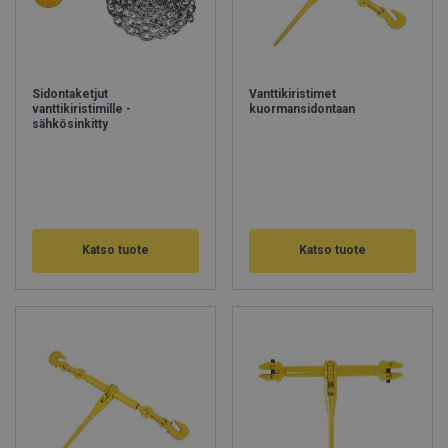
Sidontaketjut
Vanttikiristimet
vanttikiristimille -
kuormansidontaan
sähkösinkitty
Katso tuote
Katso tuote