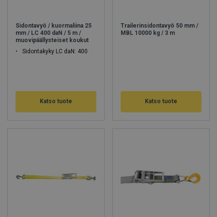
Sidontavyö / kuormaliina 25
Trailerinsidontavyö 50 mm /
mm / LC 400 daN / 5 m /
MBL 10000 kg / 3 m
muovipäällysteiset koukut
Sidontakyky LC daN: 400
Katso tuote
Katso tuote