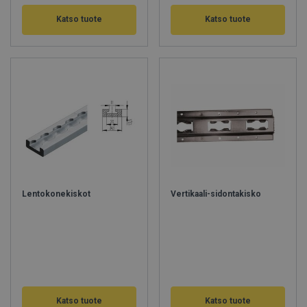
Katso tuote
Katso tuote
Lentokonekiskot
Vertikaali-sidontakisko
Katso tuote
Katso tuote