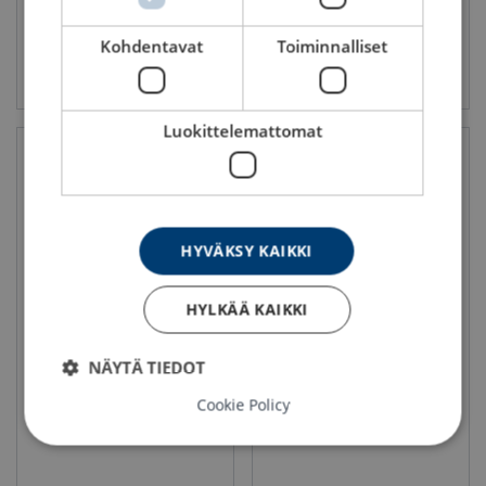
Kohdentavat
Toiminnalliset
Katso tuote
Katso tuote
Luokittelemattomat
HYVÄKSY KAIKKI
HYLKÄÄ KAIKKI
Kiskosidontavyöt 45 mm /
Kiskosidontavyöt 45 mm /
Combi-päätteellä / LC 1000
koukkupäätteellä / LC 500 -
NÄYTÄ TIEDOT
daN
1000 daN
Sidontakyky LC daN: 1000
Sidontakyky LC daN: 500, 1000
Cookie Policy