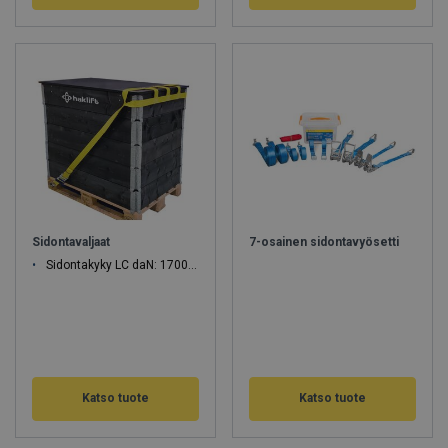
Sidontavaljaat
7-osainen sidontavyösetti
Sidontakyky LC daN: 1700, 2000, 2500, 4300
Katso tuote
Katso tuote