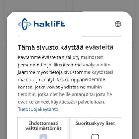
Katso tuote
Katso tuote
FINNISH
ENGLISH TRANSLATION
Tämä sivusto käyttää evästeitä
Käytämme evästeitä sisällön, mainosten
personointiin ja liikenteemme analysointiin.
Jaamme myös tietoja sivustomme käytöstäsi
mainos- ja analytiikkakumppaneidemme
kanssa, jotka voivat yhdistää ne muihin
tietoihin, jotka olet heille antanut tai joita he
ovat keränneet käyttäessäsi palveluitaan.
Tietosuojakäytäntö
Rollo-kuormansidontavyö
Rollo-kuormansidontavyö
LC 250 daN
LC 600 daN
Sidontakyky LC daN: 250
Sidontakyky LC daN: 600
Ehdottomasti
Suorituskyvylliset
välttämättömät