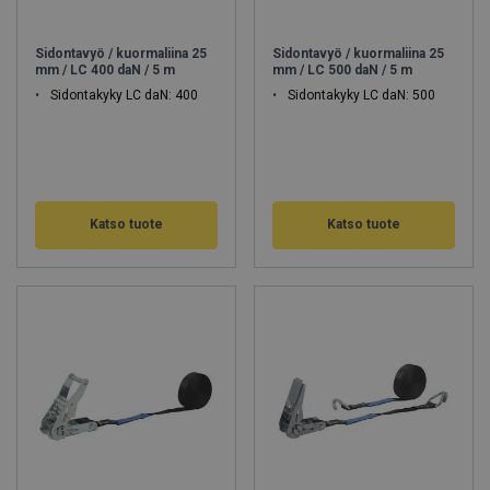
komponenteista, ja ne vastaavat tämän hetken standardeja ja
laatuvaatimuksia (huom! uudet määräykset 1.4.2021 alkaen).
Sidontavyö / kuormaliina 25
Sidontavyö / kuormaliina 25
Kuormaliinoissa käytetyt komponentit on esimerkiksi valmistettu
mm / LC 400 daN / 5 m
mm / LC 500 daN / 5 m
ympäristöystävällisesti CR6+ vapaasti. Hakliftin kaikki sidontavyöt
Sidontakyky LC daN: 400
Sidontakyky LC daN: 500
ovat EU-standardin EN 12195-2 mukaisia LC-arvoineen! EU-
alueella on voimassa ns. Sidontalujuus (LC), eli englanniksi
LASHING CAPACITY.
Oman Suomessa sijaitsevan ompelimomme ansiosta
toimitamme myös erikoistyypit ja -pituudet, sekä
Katso tuote
Katso tuote
sidontalujuuksiltaan suuremmat kuormansidontavyöt nopeasti.
Olemme toimittaneet kotimaisesta ompelimostamme
tuotteita asiakkaillemme jo 25 vuoden ajan. Toteutamme niin
pienet kuin suuretkin asiakaskohtaiset ratkaisut. Ompelimomme
tuo meille joustavuutta ja mahdollisuuden toimittaa nopeasti
räätälöidyt nostovyöt, nostoliinat, taakkaliinat, sidontavyöt ja
kuormansidontaliinat ja erilaiset asiakastuotteet. Teemme
asiakkaiden tarpeiden mukaisesti jokaiseen käyttökohteeseen
sopivimman vaihtoehdon.
Pidämme aina kattavan varaston koukkuja rataslukkokiristimiä,