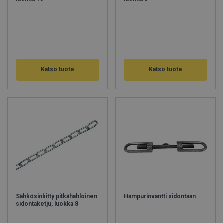
Katso tuote
Katso tuote
Sähkösinkitty pitkähahloinen
Hampurinvantti sidontaan
sidontaketju, luokka 8