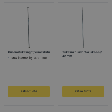
Kuormatukitangot/kumitallatukitangot
Tukitanko sidontakiskoon Ø
42 mm
Max kuorma kg: 300 - 300
Katso tuote
Katso tuote