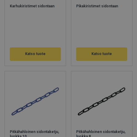
Karhukiristimet sidontaan
Pikakiristimet sidontaan
Katso tuote
Katso tuote
Pitkähahloinen sidontaketju,
Pitkähahloinen sidontaketju,
luokka 10
luokka 8