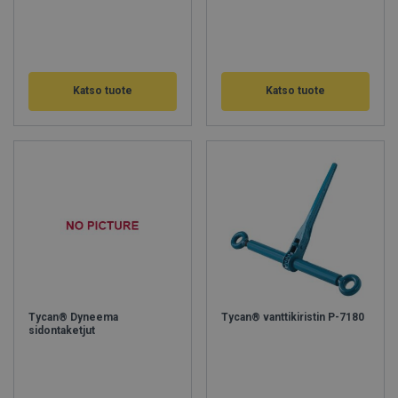
Katso tuote
Katso tuote
Tycan® Dyneema
Tycan® vanttikiristin P-7180
sidontaketjut