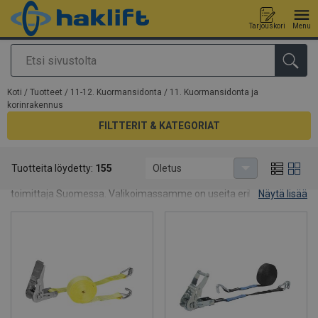
Tarjouskori
Menu
Etsi
Tuote lisätty tarjouspyyntöön
Koti
/
Tuotteet
/
11-12. Kuormansidonta
/
11. Kuormansidonta ja
korinrakennus
FILTTERIT & KATEGORIAT
11. Kuormansidonta ja korinrakennus
Tuotteita löydetty:
155
Oletus
Haklift on Suomen suurin kuormansidontavöiden ja kuormaliinojen
toimittaja Suomessa. Valikoimassamme on useita erilaisia
Näytä lisää
sidontaliinoja ja taakkaliinoja kuormansidontaan ja -
varmistamiseen. Tarjoamme sidontavöitä laajalla repertuaarilla
aina peräkärrysidonnasta raskaaseen maantieliikenteeseen,
rautatieliikenteeseen, lentoliikenteeseen sekä
merirahteihin. Varastovalikoimassamme on myös
kuormansidontavälineet trailerien sidontaan, autojen sidontaan,
pyörätuolien sidontaan, kiskosidontaan ja moniin muihin kohteisiin.
Kuormansidontavyömme on aina valmistettu laadukkaista