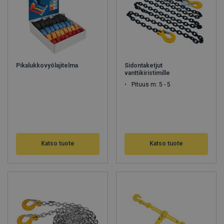
Pikalukkovyölajitelma
Sidontaketjut
vanttikiristimille
Pituus m: 5 - 5
Katso tuote
Katso tuote