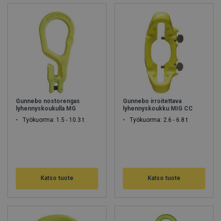
Gunnebo nostorengas
Gunnebo irroitettava
lyhennyskoukulla MG
lyhennyskoukku MIG CC
Työkuorma: 1.5 - 10.3 t
Työkuorma: 2.6 - 6.8 t
Katso tuote
Katso tuote