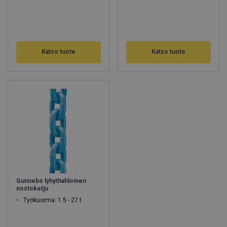
Katso tuote
Katso tuote
Gunnebo lyhythahloinen
nostoketju
Työkuorma: 1.5 - 27 t