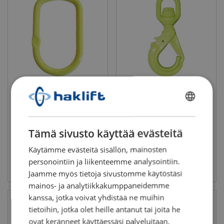
Gunnebo hybrid
Gunnebo varmuuskoukku
nostorengas MFH
kuulalaakerileikarilla ja
kärkituella LBK
Työkuorma: 7.5 - 28 t
FINNISH
Työkuorma: 2.6 - 10.3 t
ENGLISH TRANSLATION
Tämä sivusto käyttää evästeitä
Käytämme evästeitä sisällön, mainosten
personointiin ja liikenteemme analysointiin.
Katso tuote
Katso tuote
Jaamme myös tietoja sivustomme käytöstäsi
mainos- ja analytiikkakumppaneidemme
kanssa, jotka voivat yhdistää ne muihin
tietoihin, jotka olet heille antanut tai joita he
ovat keränneet käyttäessäsi palveluitaan.