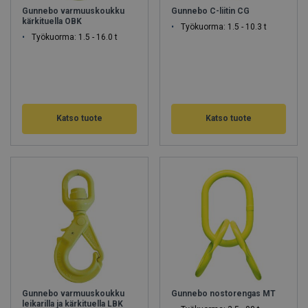
Gunnebo varmuuskoukku
Gunnebo C-liitin CG
kärkituella OBK
Työkuorma: 1.5 - 10.3 t
Työkuorma: 1.5 - 16.0 t
Katso tuote
Katso tuote
Gunnebo varmuuskoukku
Gunnebo nostorengas MT
leikarilla ja kärkituella LBK