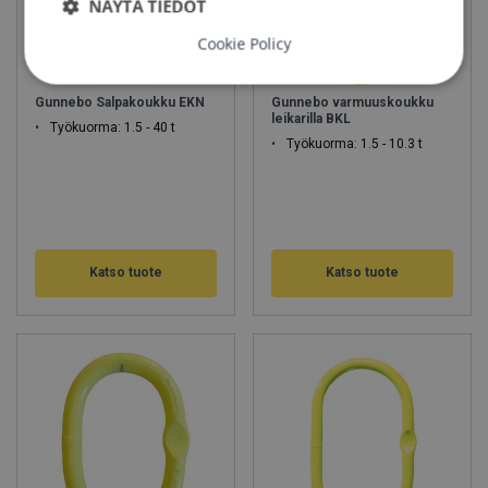
NÄYTÄ TIEDOT
Cookie Policy
Gunnebo Salpakoukku EKN
Gunnebo varmuuskoukku
leikarilla BKL
Työkuorma: 1.5 - 40 t
Työkuorma: 1.5 - 10.3 t
Katso tuote
Katso tuote