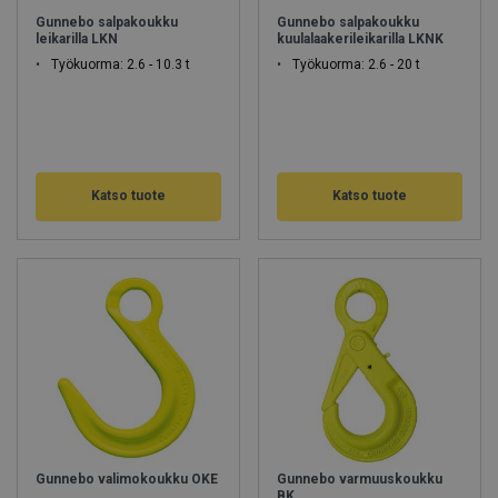
Gunnebo salpakoukku
Gunnebo salpakoukku
leikarilla LKN
kuulalaakerileikarilla LKNK
Työkuorma: 2.6 - 10.3 t
Työkuorma: 2.6 - 20 t
Katso tuote
Katso tuote
Gunnebo valimokoukku OKE
Gunnebo varmuuskoukku
BK