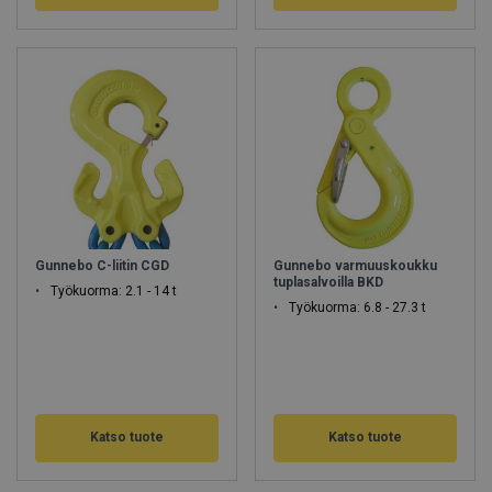
Gunnebo C-liitin CGD
Gunnebo varmuuskoukku
tuplasalvoilla BKD
Työkuorma: 2.1 - 14 t
Työkuorma: 6.8 - 27.3 t
Katso tuote
Katso tuote