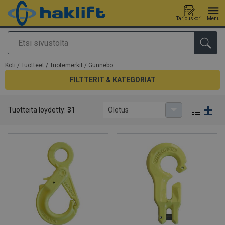
Tarjouskori
Menu
Etsi
Tuote lisätty tarjouspyyntöön
Koti
/
Tuotteet
/
Tuotemerkit
/
Gunnebo
FILTTERIT & KATEGORIAT
Tuotteita löydetty:
31
Oletus
Gunnebo