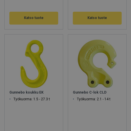
Katso tuote
Katso tuote
Gunnebo koukku EK
Gunnebo C-lok CLD
Työkuorma: 1.5 - 27.3 t
Työkuorma: 2.1 - 14 t