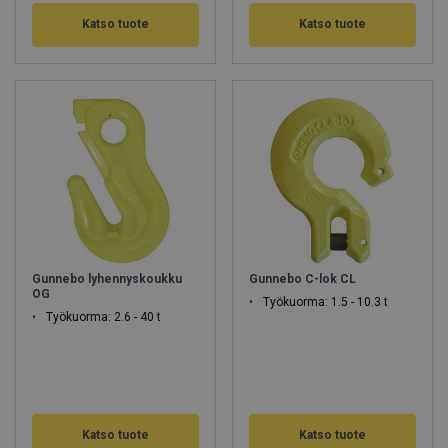
Katso tuote
Katso tuote
Gunnebo lyhennyskoukku
Gunnebo C-lok CL
OG
Työkuorma: 1.5 - 10.3 t
Työkuorma: 2.6 - 40 t
Katso tuote
Katso tuote