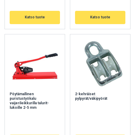
Katso tuote
Katso tuote
Pöytämallinen
2-kehräiset
puristustyökalu
pylpyrät/väkipyörät
vaijerileikkurilla talurit-
lukoille 2-5 mm