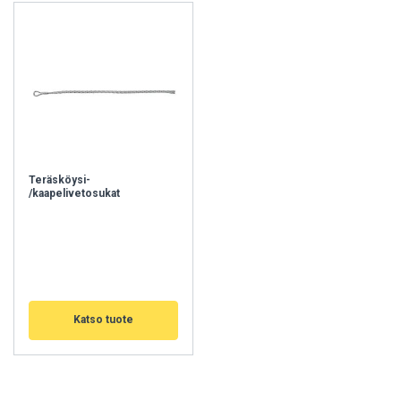
Teräsköysi-
/kaapelivetosukat
Katso tuote