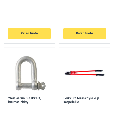
Katso tuote
Katso tuote
Yleislaadun D-sakkelit,
Leikkurit teräsköysille ja
kuumasinkitty
kaapeleille