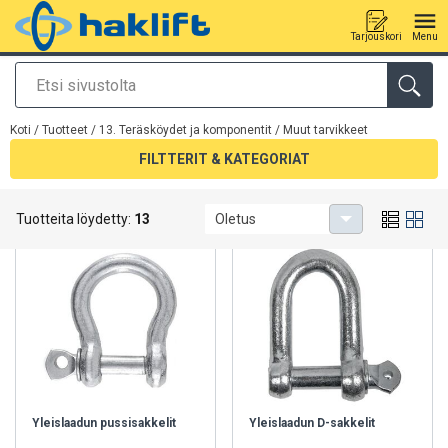
Tarjouskori
Menu
Etsi
Tuote lisätty tarjouspyyntöön
Koti
/
Tuotteet
/
13. Teräsköydet ja komponentit
/
Muut tarvikkeet
FILTTERIT & KATEGORIAT
Muut tarvikkeet
Tuotteita löydetty:
13
Oletus
Yleislaadun pussisakkelit
Yleislaadun D-sakkelit