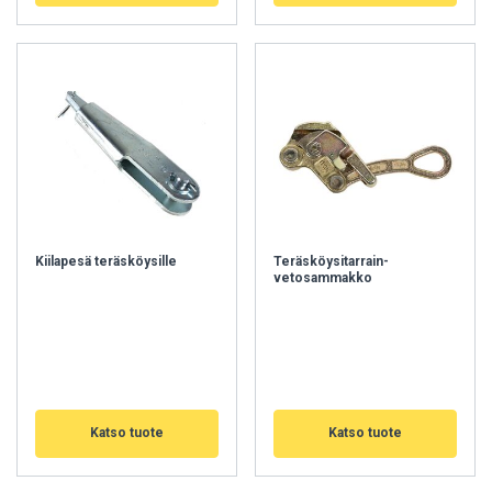
välttämättömät
Kohdentavat
Toiminnalliset
Luokittelemattomat
Kiilapesä teräsköysille
Teräsköysitarrain-
vetosammakko
HYVÄKSY KAIKKI
HYLKÄÄ KAIKKI
NÄYTÄ TIEDOT
Katso tuote
Katso tuote
Cookie Policy