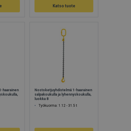
e
Katso tuote
1-haarainen
Nostoketjuyhdistelmä 1-haarainen
yskoukulla,
salpakoukulla ja lyhennyskoukulla,
luokka 8
Työkuorma: 1.12 - 31.5 t