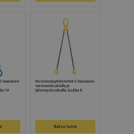
2-haarainen
Nostoketjuyhdistelmä 2-haarainen
varmuuskoukuilla ja
kka 10
lyhennyskoukuilla, luokka 8
e
Katso tuote