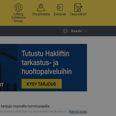
Lifting
Ota yhteyttä
Extranet
Tarjouskori
Solutions
Group
Suomi
Jatka selailua
Tuotekoriin
etjuja nopealla toimitusajalla.
n omien mittojen ja tarpeiden mukaisesti.
Näytä lisää