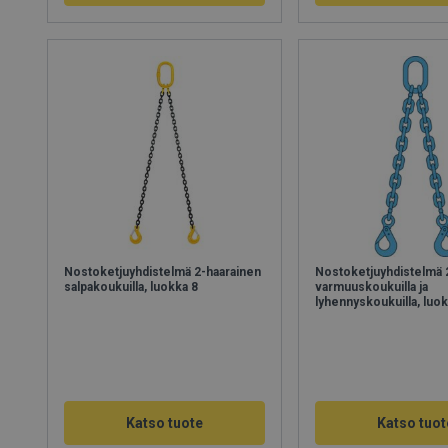
Nostoketjuyhdistelmä 2-haarainen
Nostoketjuyhdistelmä 
salpakoukuilla, luokka 8
varmuuskoukuilla ja
lyhennyskoukuilla, luo
Katso tuote
Katso tuot