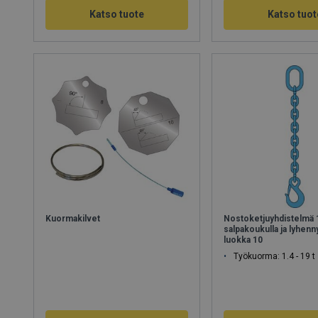
Katso tuote
Katso tuot
Kuormakilvet
Nostoketjuyhdistelmä 
salpakoukulla ja lyhenn
luokka 10
Työkuorma: 1.4 - 19 t