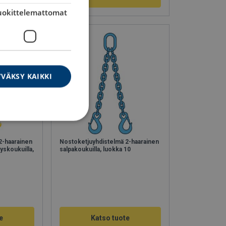
uokittelemattomat
VÄKSY KAIKKI
2-haarainen
Nostoketjuyhdistelmä 2-haarainen
nyskoukuilla,
salpakoukuilla, luokka 10
e
Katso tuote