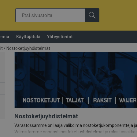
emia
Käyttäjätuki
Yhteystiedot
it
/
Nostoketjuyhdistelmät
Nostoketjuyhdistelmät
Varastossamme on laaja valikoima nostoketjukomponentteja ja k
Valmistamme nopeasti nostoketjuyhdistelmät ja raksit asiakkaa