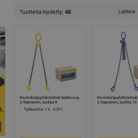
Ota yhteyttä myyntiimme, niin suunnittelemme juuri sinulle sop
Lue Tuoteakatemiastamme mitä on hyvä tietää nostoketjuista ja
Tuotteita löydetty:
48
Lajittele
Nostoketjuyhdistelmät laatikossa,
Nostoketjuyhdistelmät 
2-haarainen, luokka 8
2-haarainen, luokka 10
Työkuorma: 1.6 - 4.25 t