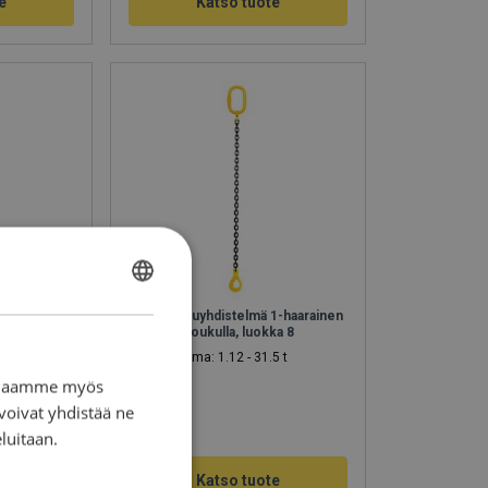
e
Katso tuote
FINNISH
1-haarainen
Nostoketjuyhdistelmä 1-haarainen
ENGLISH TRANSLATION
ka 10
varmuuskoukulla, luokka 8
Työkuorma: 1.12 - 31.5 t
n. Jaamme myös
voivat yhdistää ne
eluitaan.
e
Katso tuote