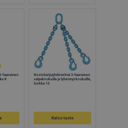
2-haarainen
Nostoketjuyhdistelmä 3-haarainen
ka 8
salpakoukuilla ja lyhennyskoukuilla,
luokka 10
e
Katso tuote