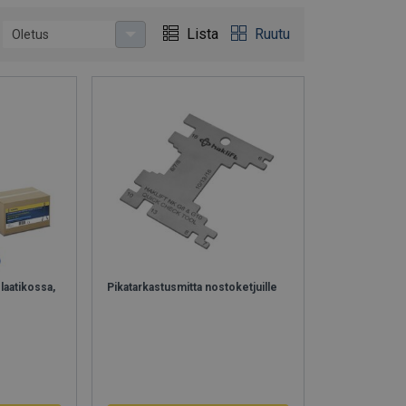
ivan nostoraksin.
 -yhdistelmistä.
Lista
Ruutu
Oletus
laatikossa,
Pikatarkastusmitta nostoketjuille