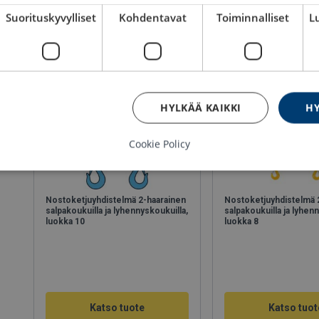
Suorituskyvylliset
Kohdentavat
Toiminnalliset
L
HYLKÄÄ KAIKKI
HY
Cookie Policy
Nostoketjuyhdistelmä 2-haarainen
Nostoketjuyhdistelmä 
salpakoukuilla ja lyhennyskoukuilla,
salpakoukuilla ja lyhen
luokka 10
luokka 8
Katso tuote
Katso tuot