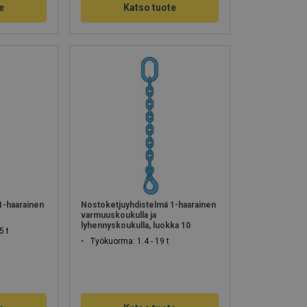
e
Katso tuote
1-haarainen
Nostoketjuyhdistelmä 1-haarainen
varmuuskoukulla ja
lyhennyskoukulla, luokka 10
5 t
Työkuorma: 1.4 - 19 t