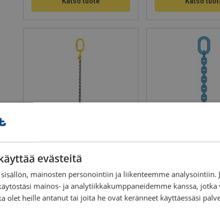
Katso tuote
Katso tuot
Nostoketjuyhdistelmä 1-haarainen
Nostoketjuyhdistelmä 
varmuuskoukulla ja
varmuuskoukulla, luok
käyttää evästeitä
lyhennyskoukulla, luokka 8
Työkuorma: 1.4 - 19 t
Työkuorma: 1.12 - 31.5 t
sisällön, mainosten personointiin ja liikenteemme analysointii
käytöstäsi mainos- ja analytiikkakumppaneidemme kanssa, jotka 
ka olet heille antanut tai joita he ovat keränneet käyttäessäsi palv
Katso tuote
Katso tuot