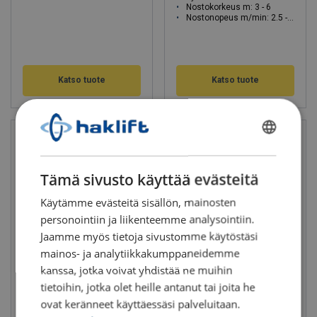
Nostokorkeus m: 3 - 6
Nostonopeus m/min: 2.5 - 10
Katso tuote
Katso tuote
FINNISH
ENGLISH TRANSLATION
Tämä sivusto käyttää evästeitä
Käytämme evästeitä sisällön, mainosten
personointiin ja liikenteemme analysointiin.
Jaamme myös tietoja sivustomme käytöstäsi
mainos- ja analytiikkakumppaneidemme
Sähkövaijerinostin 230 V - 50
Akkukäyttöinen Haklift-
kanssa, jotka voivat yhdistää ne muihin
Hz
sähköketjunostin
tietoihin, jotka olet heille antanut tai joita he
Työkuorma: 0.23 - 0.50 t
Työkuorma: 0.50 - 0.50 t
Nostokorkeus m: 30 - 60
Nostokorkeus m: 3 - 3
ovat keränneet käyttäessäsi palveluitaan.
Nostonopeus m/min: 12 - 19
Nostonopeus m/min: 2.0 - 2.0