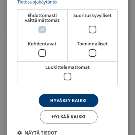
Tietosuojakäytäntö
Ehdottomasti
Suorituskyvylliset
välttämättömät
Katso tuote
Katso tuote
Kohdentavat
Toiminnalliset
Luokittelemattomat
HYVÄKSY KAIKKI
Taljojen tarkastukset
HYLKÄÄ KAIKKI
NÄYTÄ TIEDOT