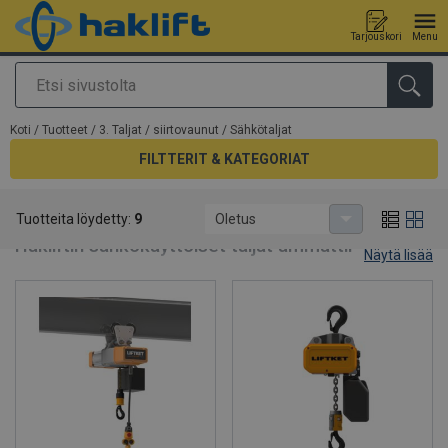
Tarjouskori
Menu
Etsi
Tuote lisätty tarjouspyyntöön
Koti
/
Tuotteet
/
3. Taljat / siirtovaunut
/
Sähkötaljat
FILTTERIT & KATEGORIAT
Sähkötaljat
Tuotteita löydetty:
9
Oletus
Hakliftin sähkökäyttöiset taljat ammattilaisille
Näytä lisää
Laaja ja monipuolinen valikoima sähkötaljoja ja
vaijeritaljoja.
Tarjoamme erilaisia valovirralla ja voimavirralla toimivia
sähkötaljoja, jotka soveltuvat materiaalien nostamiseen ja
siirtämiseen. Valikoimassamme myös akkukäyttöiset taljat.
Tutustu tarkemmin valikoimaamme.