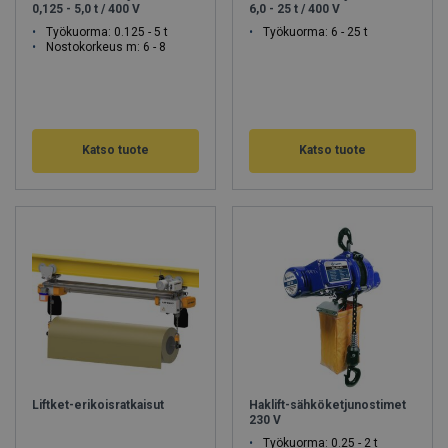
0,125 - 5,0 t / 400 V
6,0 - 25 t / 400 V
Työkuorma: 0.125 - 5 t
Työkuorma: 6 - 25 t
Nostokorkeus m: 6 - 8
Katso tuote
Katso tuote
Liftket-erikoisratkaisut
Haklift-sähköketjunostimet
230 V
Työkuorma: 0.25 - 2 t