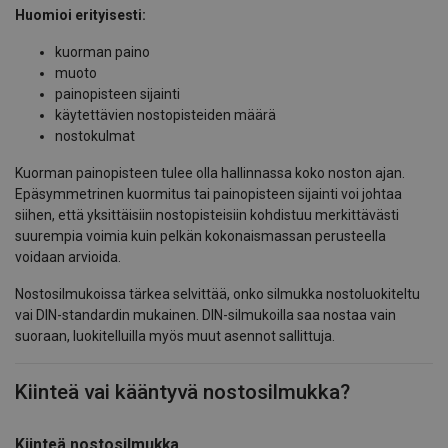
Huomioi erityisesti:
kuorman paino
muoto
painopisteen sijainti
käytettävien nostopisteiden määrä
nostokulmat
Kuorman painopisteen tulee olla hallinnassa koko noston ajan.
Epäsymmetrinen kuormitus tai painopisteen sijainti voi johtaa
siihen, että yksittäisiin nostopisteisiin kohdistuu merkittävästi
suurempia voimia kuin pelkän kokonaismassan perusteella
voidaan arvioida.
Nostosilmukoissa tärkea selvittää, onko silmukka nostoluokiteltu
vai DIN-standardin mukainen. DIN-silmukoilla saa nostaa vain
suoraan, luokitelluilla myös muut asennot sallittuja.
Kiinteä vai kääntyvä nostosilmukka?
Kiinteä nostosilmukka