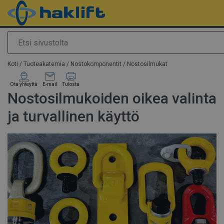
Etsi
Tuote lisätty tarjouspyyntöön
Koti
/
Tuoteakatemia
/
Nostokomponentit
/
Nostosilmukat
Ota yhteyttä
E-mail
Tulosta
Nostosilmukoiden oikea valinta
ja turvallinen käyttö