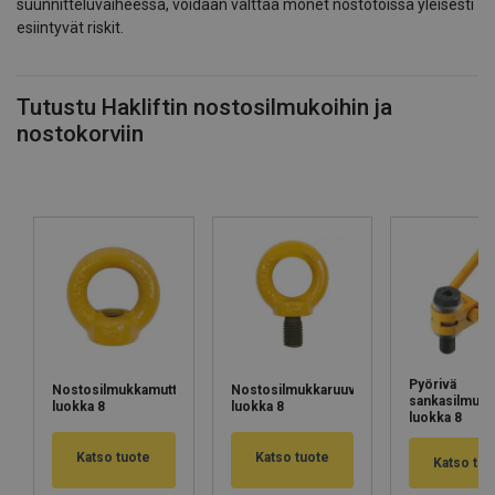
suunnitteluvaiheessa, voidaan välttää monet nostotöissä yleisesti
esiintyvät riskit.
Tutustu Hakliftin nostosilmukoihin ja
nostokorviin
Pyörivä
Nostosilmukkamutteri,
Nostosilmukkaruuvi,
sankasilmukk
luokka 8
luokka 8
luokka 8
Katso tuote
Katso tuote
Katso tuo