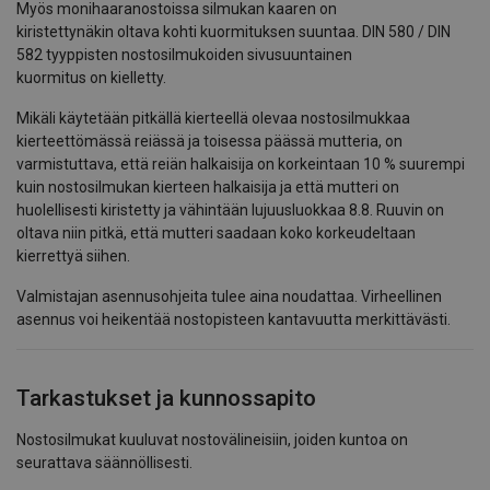
Myös monihaaranostoissa silmukan kaaren on
kiristettynäkin oltava kohti kuormituksen suuntaa. DIN 580 / DIN
582 tyyppisten nostosilmukoiden sivusuuntainen
kuormitus on kielletty.
Mikäli käytetään pitkällä kierteellä olevaa nostosilmukkaa
kierteettömässä reiässä ja toisessa päässä mutteria, on
varmistuttava, että reiän halkaisija on korkeintaan 10 % suurempi
kuin nostosilmukan kierteen halkaisija ja että mutteri on
huolellisesti kiristetty ja vähintään lujuusluokkaa 8.8. Ruuvin on
oltava niin pitkä, että mutteri saadaan koko korkeudeltaan
kierrettyä siihen.
Valmistajan asennusohjeita tulee aina noudattaa. Virheellinen
asennus voi heikentää nostopisteen kantavuutta merkittävästi.
Tarkastukset ja kunnossapito
Nostosilmukat kuuluvat nostovälineisiin, joiden kuntoa on
seurattava säännöllisesti.