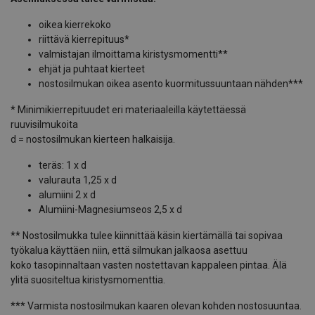
oikea kierrekoko
riittävä kierrepituus*
valmistajan ilmoittama kiristysmomentti**
ehjät ja puhtaat kierteet
nostosilmukan oikea asento kuormitussuuntaan nähden***
* Minimikierrepituudet eri materiaaleilla käytettäessä
ruuvisilmukoita
d = nostosilmukan kierteen halkaisija.
teräs: 1 x d
valurauta 1,25 x d
alumiini 2 x d
Alumiini-Magnesiumseos 2,5 x d
** Nostosilmukka tulee kiinnittää käsin kiertämällä tai sopivaa
työkalua käyttäen niin, että silmukan jalkaosa asettuu
koko tasopinnaltaan vasten nostettavan kappaleen pintaa. Älä
ylitä suositeltua kiristysmomenttia.
*** Varmista nostosilmukan kaaren olevan kohden nostosuuntaa.