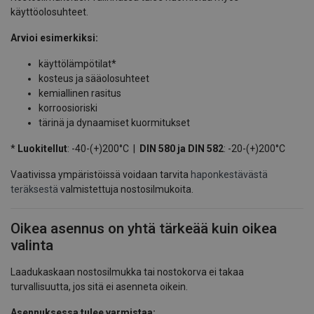
käyttöolosuhteet.
Arvioi esimerkiksi:
käyttölämpötilat*
kosteus ja sääolosuhteet
kemiallinen rasitus
korroosioriski
tärinä ja dynaamiset kuormitukset
*
Luokitellut
: -40-(+)200°C |
DIN 580 ja DIN 582
: -20-(+)200°C
Vaativissa ympäristöissä voidaan tarvita
haponkestävästä
teräksestä
valmistettuja nostosilmukoita.
Oikea asennus on yhtä tärkeää kuin oikea
valinta
Laadukaskaan nostosilmukka tai nostokorva ei takaa
turvallisuutta, jos sitä ei asenneta oikein.
Asennuksessa tulee varmistaa: