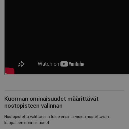
Kuorman ominaisuudet määrittävät
nostopisteen valinnan
Nostopistettä valittaessa tulee ensin arvioida nostettavan
kappaleen ominaisuudet.