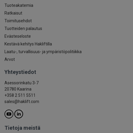
Tuoteakatemia
Ratkaisut
Toimitusehdot
Tuotteiden palautus
Evästeseloste
Kestävä kehitys Hakliftilla
Laatu-, turvallisuus- ja ympäristöpolitiikka
Arvot
Yhteystiedot
Asessorinkatu 3-7
20780 Kaarina
+358 2 511 5511
sales@haklift.com
Tietoja meistä