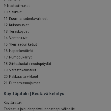
9. Nostosilmukat
10. Sakkelit
11. Kuormansidontavälineet
12. Kulmasuojat
13. Teräsköydet
14. Vanttiruuvit
15. Yleislaadun ketjut
16. Haponkestävät
17. Pumppukärryt
18. Siirtoalustat / nostopöydät
19. Varastokalusteet
20. Pakkaustarvikkeet
21. Putoamissuojaimet
Käyttäjätuki | Kestävä kehitys
Käyttäjätuki
Tarkastus ja huoltopalvelut nostoapuvälineille