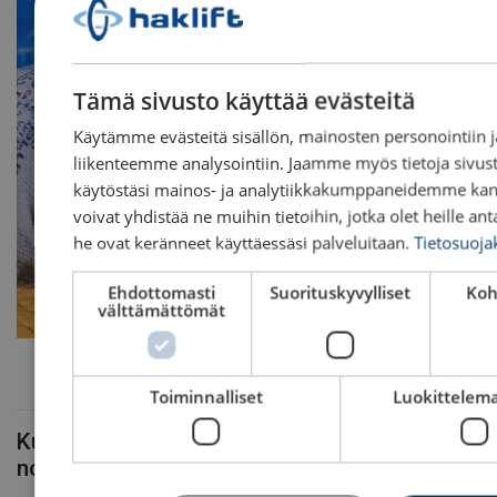
Tämä sivusto käyttää evästeitä
Käytämme evästeitä sisällön, mainosten personointiin j
liikenteemme analysointiin. Jaamme myös tietoja siv
käytöstäsi mainos- ja analytiikkakumppaneidemme kans
voivat yhdistää ne muihin tietoihin, jotka olet heille anta
he ovat keränneet käyttäessäsi palveluitaan.
Tietosuoja
Ehdottomasti
Suorituskyvylliset
Koh
välttämättömät
Toiminnalliset
Luokittelem
Kuormituskokeet ja standardien
noudattaminen