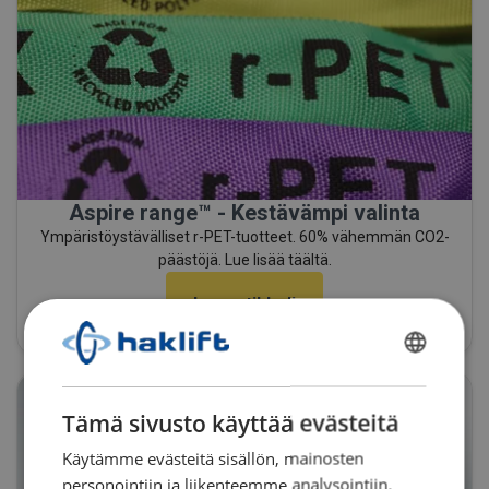
Aspire range™ - Kestävämpi valinta
Ympäristöystävälliset r-PET-tuotteet. 60% vähemmän CO2-
päästöjä. Lue lisää täältä.
Lue artikkeli
FINNISH
ENGLISH TRANSLATION
Tämä sivusto käyttää evästeitä
Käytämme evästeitä sisällön, mainosten
personointiin ja liikenteemme analysointiin.