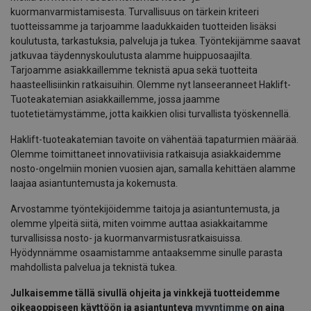
kuormanvarmistamisesta. Turvallisuus on tärkein kriteeri
tuotteissamme ja tarjoamme laadukkaiden tuotteiden lisäksi
koulutusta, tarkastuksia, palveluja ja tukea. Työntekijämme saavat
jatkuvaa täydennyskoulutusta alamme huippuosaajilta.
Tarjoamme asiakkaillemme teknistä apua sekä tuotteita
haasteellisiinkin ratkaisuihin. Olemme nyt lanseeranneet Haklift-
Tuoteakatemian asiakkaillemme, jossa jaamme
tuotetietämystämme, jotta kaikkien olisi turvallista työskennellä.
Haklift-tuoteakatemian tavoite on vähentää tapaturmien määrää.
Olemme toimittaneet innovatiivisia ratkaisuja asiakkaidemme
nosto-ongelmiin monien vuosien ajan, samalla kehittäen alamme
laajaa asiantuntemusta ja kokemusta.
Arvostamme työntekijöidemme taitoja ja asiantuntemusta, ja
olemme ylpeitä siitä, miten voimme auttaa asiakkaitamme
turvallisissa nosto- ja kuormanvarmistusratkaisuissa.
Hyödynnämme osaamistamme antaaksemme sinulle parasta
mahdollista palvelua ja teknistä tukea.
Julkaisemme tällä sivullä ohjeita ja vinkkejä tuotteidemme
oikeaoppiseen käyttöön ja asiantunteva
myyntimme
on aina