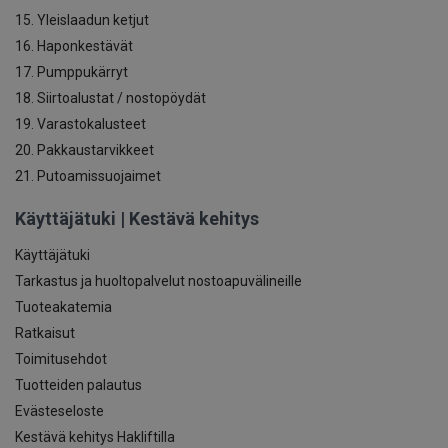
15. Yleislaadun ketjut
16. Haponkestävät
17. Pumppukärryt
18. Siirtoalustat / nostopöydät
19. Varastokalusteet
20. Pakkaustarvikkeet
21. Putoamissuojaimet
Käyttäjätuki | Kestävä kehitys
Käyttäjätuki
Tarkastus ja huoltopalvelut nostoapuvälineille
Tuoteakatemia
Ratkaisut
Toimitusehdot
Tuotteiden palautus
Evästeseloste
Kestävä kehitys Hakliftilla