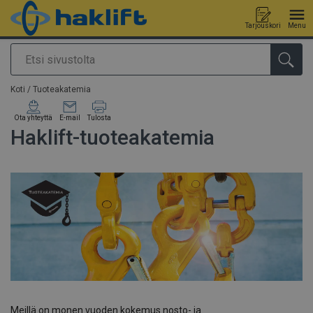
Tarjouskori
Menu
Etsi
Tuote lisätty tarjouspyyntöön
Koti
/
Tuoteakatemia
Ota yhteyttä
E-mail
Tulosta
Haklift-tuoteakatemia
Meillä on monen vuoden kokemus nosto- ja