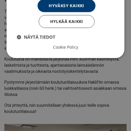
HYVÄKSY KAIKKI
Tuotteiden oikeaoppinen ja turvallinen käyttö on tärkeää, jotta
vältytään henkilö- ja ainevahingoilta. Koulutamme
HYLKÄÄ KAIKKI
henkilöstöämme jatkuvasti ja järjestämme koulutuspäiviä myös
asiakkaillemme. Pitkän kokemuksen sekä tuote- ja
markkinatietouden avulla pystymme tuomaan ajantasaisen
NÄYTÄ TIEDOT
tiedon koulutuksiimme niin tuotteiden kuin lainsäädännönkin
Cookie Policy
suhteen.
Koulutusta on mahdollista järjestää mm. kuorman käsittelystä,
laskelmista ja tuotteista, ajantasaisista lainsäädännön
vaatimuksista ja oikeasta nostotyöskentelytavasta.
Pystymme järjestämään koulutustilaisuuksia Hakliftin omassa
luokkatilassa (noin 60 henk.) tai vaihtoehtoisesti asiakkaan omissa
tiloissa.
Ota yhteyttä, niin suunnitellaan yhdessä juuri teille sopiva
koulutustilaisuus!