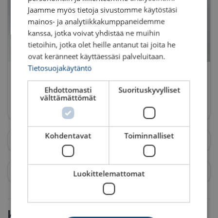
Jaamme myös tietoja sivustomme käytöstäsi
mainos- ja analytiikkakumppaneidemme
kanssa, jotka voivat yhdistää ne muihin
tietoihin, jotka olet heille antanut tai joita he
ovat keränneet käyttäessäsi palveluitaan.
Koulutusvideot
Tietosuojakäytäntö
Animaatiovideot nostoapuvälineiden käytöstä
Ehdottomasti
Suorituskyvylliset
välttämättömät
Katso videot
Kohdentavat
Toiminnalliset
Luokittelemattomat
Koulutukset