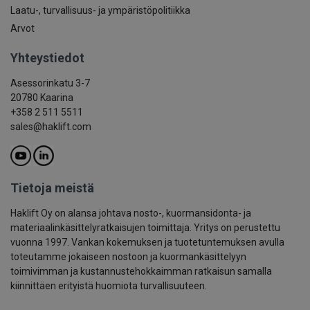
Laatu-, turvallisuus- ja ympäristöpolitiikka
Arvot
Yhteystiedot
Asessorinkatu 3-7
20780 Kaarina
+358 2 511 5511
sales@haklift.com
Tietoja meistä
Haklift Oy on alansa johtava nosto-, kuormansidonta- ja
materiaalinkäsittelyratkaisujen toimittaja. Yritys on perustettu
vuonna 1997. Vankan kokemuksen ja tuotetuntemuksen avulla
toteutamme jokaiseen nostoon ja kuormankäsittelyyn
toimivimman ja kustannustehokkaimman ratkaisun samalla
kiinnittäen erityistä huomiota turvallisuuteen.