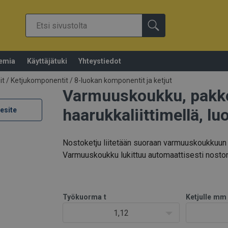
emia
Käyttäjätuki
Yhteystiedot
it
/
Ketjukomponentit
/
8-luokan komponentit ja ketjut
Varmuuskoukku, pakko
haarukkaliittimellä, lu
esite
Nostoketju liitetään suoraan varmuuskoukkuun ha
, tarkista koukun leimaukset.
Varmuuskoukku lukittuu automaattisesti nosto
Varmuuskoukun
tekniset tiedot:
DY, WG8 tai K5MF
Työkuorma
t
Ketjulle
mm
1,12
Tuotekuvaus
Sopii ABT