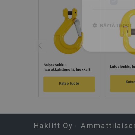
NÄYTÄ TIEDOT
Salpakoukku
Liitoslenkki, l
haarukkaliittimellä, luokka 8
Katso
Katso tuote
Haklift Oy - Ammattilaise