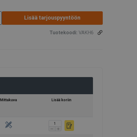
VAKH6
VAKH78
Lisää tarjouspyyntöön
VAKH10
Tuotekoodi:
VAKH6
VAKH13
VAKH16
VAKH20
VAKH22
Mittakuva
Lisää koriin
-koukkuun (tuotekoodi/-t)