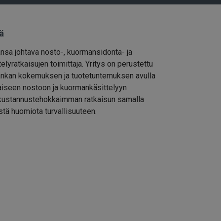
ä
ansa johtava nosto-, kuormansidonta- ja
elyratkaisujen toimittaja. Yritys on perustettu
nkan kokemuksen ja tuotetuntemuksen avulla
iseen nostoon ja kuormankäsittelyyn
kustannustehokkaimman ratkaisun samalla
istä huomiota turvallisuuteen.