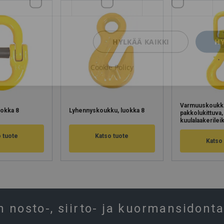
HYLKÄÄ KAIKKI
HY
Cookie Policy
Varmuuskoukk
uokka 8
Lyhennyskoukku, luokka 8
pakkolukittuva,
kuulalaakerileik
 tuote
Katso tuote
Katso
n nosto-, siirto- ja kuormansidonta