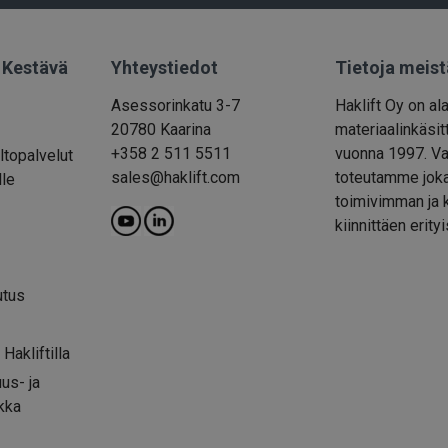
| Kestävä
Yhteystiedot
Tietoja meist
Asessorinkatu 3-7
Haklift Oy on al
20780 Kaarina
materiaalinkäsitt
+358 2 511 5511
vuonna 1997. Va
ltopalvelut
sales@haklift.com
toteutamme joka
lle
toimivimman ja 
kiinnittäen erity
utus
Hakliftilla
uus- ja
kka