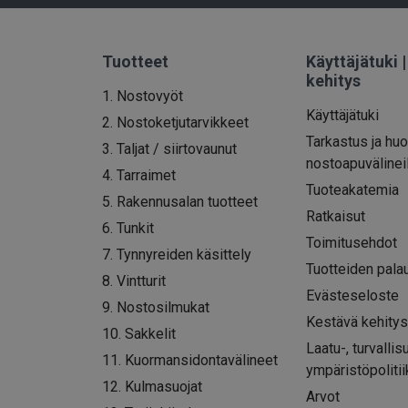
Tuotteet
Käyttäjätuki 
kehitys
1. Nostovyöt
Käyttäjätuki
2. Nostoketjutarvikkeet
Tarkastus ja huo
3. Taljat / siirtovaunut
nostoapuvälinei
4. Tarraimet
Tuoteakatemia
5. Rakennusalan tuotteet
Ratkaisut
6. Tunkit
Toimitusehdot
7. Tynnyreiden käsittely
Tuotteiden pala
8. Vintturit
Evästeseloste
9. Nostosilmukat
Kestävä kehitys 
10. Sakkelit
Laatu-, turvallis
11. Kuormansidontavälineet
ympäristöpolitii
12. Kulmasuojat
Arvot