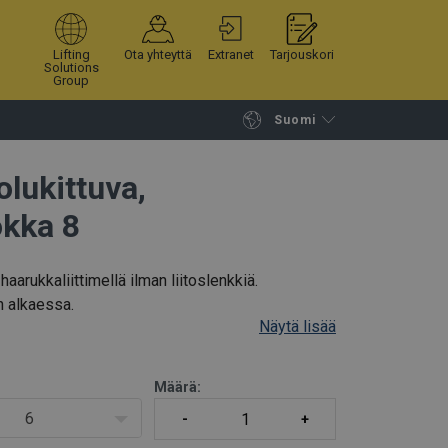
Lifting
Ota yhteyttä
Extranet
Tarjouskori
Solutions
Group
Suomi
Jatka selailua
Tuotekoriin
lukittuva,
okka 8
arukkaliittimellä ilman liitoslenkkiä.
n alkaessa.
Näytä lisää
Määrä:
6
-koukkuun (tuotekoodi/-t)