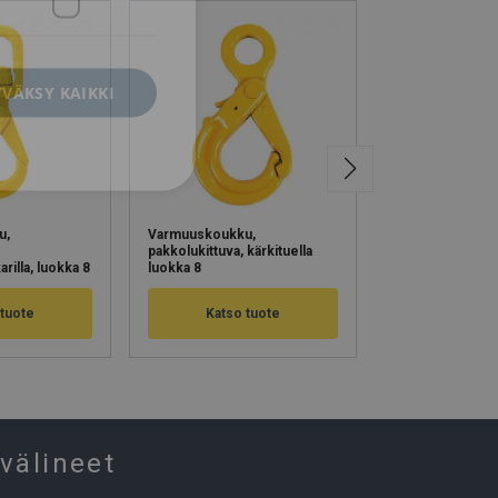
VÄKSY KAIKKI
u,
Varmuuskoukku,
Varmuuskoukku
pakkolukittuva, kärkituella
pakkolukittuva, le
arilla, luokka 8
luokka 8
luokka 8
 tuote
Katso tuote
Katso 
välineet