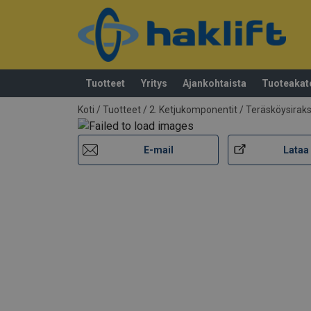
Tuotteet
Yritys
Ajankohtaista
Tuoteakat
Tuote lisätty tarjouspyyntöön
Koti
/
Tuotteet
/
2. Ketjukomponentit / Teräsköysiraks
E-mail
Lataa 
Valikoimassa on kaksi eri koukkumallia
Materiaali:
Merkintä:
Malli 1, varaosasarja
Lämpötila-alue:
Pintakäsittely:
Kirjain- ja/tai numeroyhdistelmä, esim. C
Standardi:
Varoitus:
Varaosa (tuotekoodi)