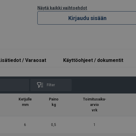
mm | Sis. liipaisin, jousi, sokka
Näytä kaikki vaihtoehdot
 mm | Sis. liipaisin, jousi, sokka
Kirjaudu sisään
mm | Sis. liipaisin, jousi, sokka
mm | Sis. liipaisin, jousi, sokka
mm | Sis. liipaisin, jousi, sokka
Lisätiedot / Varaosat
Käyttöohjeet / dokumentit
mm | Sis. liipaisin, jousi, sokka
mm | Sis. liipaisin, jousi, sokka
Filter
Ketjulle
Paino
Toimitusaika-
mm
kg
arvio
/kuukausi)
vrk
6
0,5
1
Tuotekuvaus
Sopii ABT