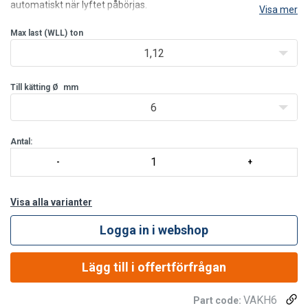
automatiskt när lyftet påbörjas.
Visa mer
Tekniska specifikationer för säkerhetskrok:
Max last (WLL)
ton
1,12
Till kätting Ø
mm
6
Antal:
Visa alla varianter
Logga in i webshop
Lägg till i offertförfrågan
VAKH6
Part code: