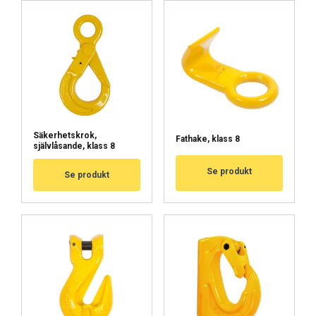
NÄYTÄ TIEDOT
Cookie Policy
Säkerhetskrok,
Fathake, klass 8
självlåsande, klass 8
Se produkt
Se produkt