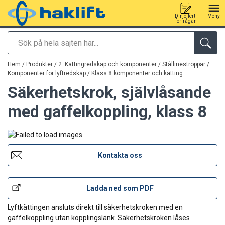
Din offert-
Meny
förfrågan
Sök
tillagd i varukorg
Hem
/
Produkter
/
2. Kättingredskap och komponenter / Stållinestroppar
/
Komponenter för lyftredskap
/
Klass 8 komponenter och kätting
Säkerhetskrok, självlåsande
med gaffelkoppling, klass 8
Kontakta oss
Ladda ned som PDF
Lyftkättingen ansluts direkt till säkerhetskroken med en
gaffelkoppling utan kopplingslänk. Säkerhetskroken låses