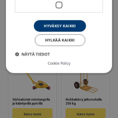
Siirtoalustat kiinteällä
Siirtoalustat metallipyörillä
pöydällä
HYVÄKSY KAIKKI
Katso tuote
Katso tuote
HYLKÄÄ KAIKKI
NÄYTÄ TIEDOT
Cookie Policy
Siirtoalustat vetotangolla
Nokkakärry jatkonokalla
ja kääntyvillä pyörillä
250 kg
Katso tuote
Katso tuote