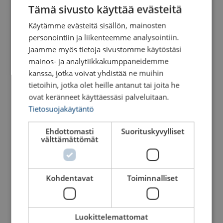
ENGLISH TRANSLATION
Tämä sivusto käyttää evästeitä
Käytämme evästeitä sisällön, mainosten
personointiin ja liikenteemme analysointiin.
Jaamme myös tietoja sivustomme käytöstäsi
mainos- ja analytiikkakumppaneidemme
kanssa, jotka voivat yhdistää ne muihin
tietoihin, jotka olet heille antanut tai joita he
ovat keränneet käyttäessäsi palveluitaan.
Tietosuojakäytäntö
Siirtoalustasetit
Siirtoalustat
teräsrullilla
kumipinnoitteella
Ehdottomasti
Suorituskyvylliset
Katso tuote
Katso tuote
välttämättömät
Kohdentavat
Toiminnalliset
Luokittelemattomat