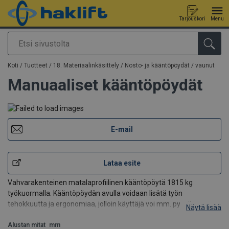
Tarjouskori
Menu
Etsi
Tuote lisätty tarjouspyyntöön
Koti
/
Tuotteet
/
18. Materiaalinkäsittely
/
Nosto- ja kääntöpöydät / vaunut
Manuaaliset kääntöpöydät
E-mail
Lataa esite
Vahvarakenteinen matalaprofiilinen kääntöpöytä 1815 kg
työkuormalla. Kääntöpöydän avulla voidaan lisätä työn
tehokkuutta ja ergonomiaa, jolloin käyttäjä voi mm. pysyä
Näytä lisää
paikoillaan käsitellessään tuotetta. Sopii erinomaisesti
kokoonpanoteollisuuteen, maalaamoihin, korjaamoihin, tu
Alustan mitat
mm