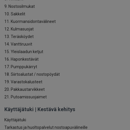
9. Nostosilmukat
10. Sakkelit
11. Kuormansidontavälineet
12. Kulmasuojat
13. Teräsköydet
14. Vanttiruuvit
15. Yleislaadun ketjut
16. Haponkestävät
17. Pumppukärryt
18. Siirtoalustat / nostopöydät
19. Varastokalusteet
20. Pakkaustarvikkeet
21. Putoamissuojaimet
Käyttäjätuki | Kestävä kehitys
Käyttäjätuki
Tarkastus ja huoltopalvelut nostoapuvälineille