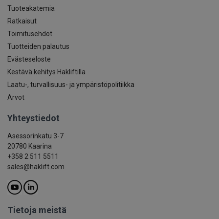
Tuoteakatemia
Ratkaisut
Toimitusehdot
Tuotteiden palautus
Evästeseloste
Kestävä kehitys Hakliftilla
Laatu-, turvallisuus- ja ympäristöpolitiikka
Arvot
Yhteystiedot
Asessorinkatu 3-7
20780 Kaarina
+358 2 511 5511
sales@haklift.com
Tietoja meistä