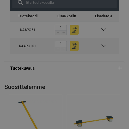
Tuotekoodi
Lisää koriin
Lisätietoja
KAAPO61
KAAPO101
Materiaali:
Suosittelemme
Pintakäsittely: