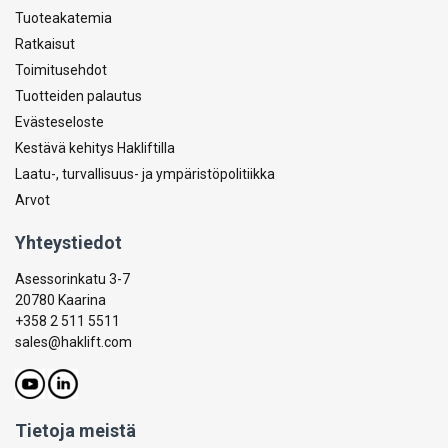
Tuoteakatemia
Ratkaisut
Toimitusehdot
Tuotteiden palautus
Evästeseloste
Kestävä kehitys Hakliftilla
Laatu-, turvallisuus- ja ympäristöpolitiikka
Arvot
Yhteystiedot
Asessorinkatu 3-7
20780 Kaarina
+358 2 511 5511
sales@haklift.com
Tietoja meistä