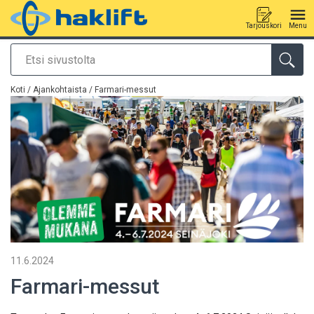
Tarjouskori
Menu
Etsi
Tuote lisätty tarjouspyyntöön
Koti
/
Ajankohtaista
/ Farmari-messut
11.6.2024
Farmari-messut