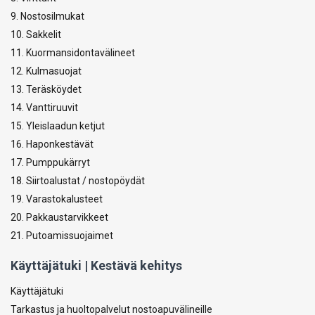
9. Nostosilmukat
10. Sakkelit
11. Kuormansidontavälineet
12. Kulmasuojat
13. Teräsköydet
14. Vanttiruuvit
15. Yleislaadun ketjut
16. Haponkestävät
17. Pumppukärryt
18. Siirtoalustat / nostopöydät
19. Varastokalusteet
20. Pakkaustarvikkeet
21. Putoamissuojaimet
Käyttäjätuki | Kestävä kehitys
Käyttäjätuki
Tarkastus ja huoltopalvelut nostoapuvälineille