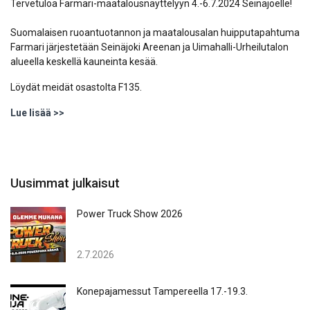
Tervetuloa Farmari-maatalousnäyttelyyn 4.-6.7.2024 Seinäjoelle!
Suomalaisen ruoantuotannon ja maatalousalan huipputapahtuma
Farmari järjestetään Seinäjoki Areenan ja Uimahalli-Urheilutalon
alueella keskellä kauneinta kesää.
Löydät meidät osastolta F135.
Lue lisää >>
Uusimmat julkaisut
Power Truck Show 2026
2.7.2026
Konepajamessut Tampereella 17.-19.3.