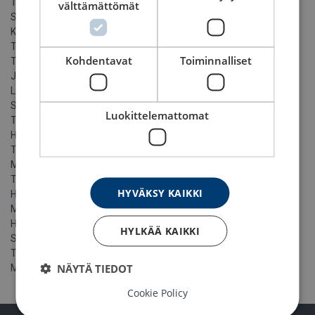
Tammikuuta 2024
välttämättömät
Syyskuuta 2023
Kesäkuuta 2023
Toukokuuta 2023
Kohdentavat
Toiminnalliset
Tammikuuta 2023
Joulukuuta 2022
Lokakuuta 2022
Syyskuuta 2022
Luokittelemattomat
Toukokuuta 2022
Huhtikuuta 2022
Tammikuuta 2022
Marraskuuta 2021
Toukokuuta 2021
HYVÄKSY KAIKKI
Huhtikuuta 2021
Maaliskuuta 2021
Helmikuuta 2021
HYLKÄÄ KAIKKI
Syyskuuta 2020
Tammikuuta 2020
NÄYTÄ TIEDOT
Marraskuuta 2019
Cookie Policy