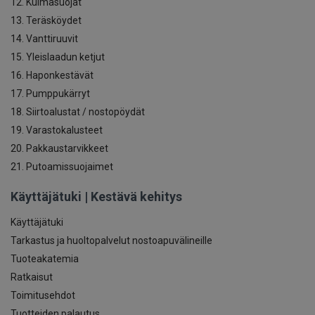
12. Kulmasuojat
13. Teräsköydet
14. Vanttiruuvit
15. Yleislaadun ketjut
16. Haponkestävät
17. Pumppukärryt
18. Siirtoalustat / nostopöydät
19. Varastokalusteet
20. Pakkaustarvikkeet
21. Putoamissuojaimet
Käyttäjätuki | Kestävä kehitys
Käyttäjätuki
Tarkastus ja huoltopalvelut nostoapuvälineille
Tuoteakatemia
Ratkaisut
Toimitusehdot
Tuotteiden palautus