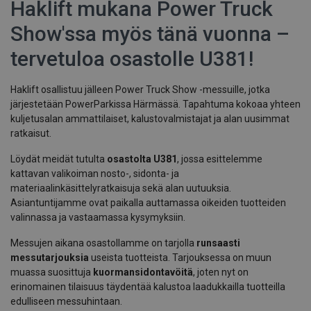
Haklift mukana Power Truck
Show'ssa myös tänä vuonna –
tervetuloa osastolle U381!
Haklift osallistuu jälleen Power Truck Show -messuille, jotka
järjestetään PowerParkissa Härmässä. Tapahtuma kokoaa yhteen
kuljetusalan ammattilaiset, kalustovalmistajat ja alan uusimmat
ratkaisut.
Löydät meidät tutulta
osastolta U381
, jossa esittelemme
kattavan valikoiman nosto-, sidonta- ja
materiaalinkäsittelyratkaisuja sekä alan uutuuksia.
Asiantuntijamme ovat paikalla auttamassa oikeiden tuotteiden
valinnassa ja vastaamassa kysymyksiin.
Messujen aikana osastollamme on tarjolla
runsaasti
messutarjouksia
useista tuotteista. Tarjouksessa on muun
muassa suosittuja
kuormansidontavöitä
, joten nyt on
erinomainen tilaisuus täydentää kalustoa laadukkailla tuotteilla
edulliseen messuhintaan.