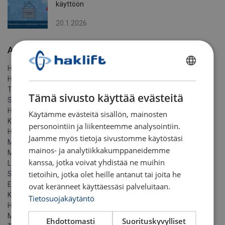
käyttöön
20.1.2026
Arkisto
Heinäkuuta 2026
FINNISH
Helmikuuta 2026
ENGLISH TRANSLATION
Tammikuuta 2026
Tämä sivusto käyttää evästeitä
Syyskuuta 2025
Heinäkuuta 2025
Käytämme evästeitä sisällön, mainosten
Kesäkuuta 2025
personointiin ja liikenteemme analysointiin.
Huhtikuuta 2025
Jaamme myös tietoja sivustomme käytöstäsi
Maaliskuuta 2025
mainos- ja analytiikkakumppaneidemme
Marraskuuta 2024
kanssa, jotka voivat yhdistää ne muihin
Lokakuuta 2024
tietoihin, jotka olet heille antanut tai joita he
Syyskuuta 2024
Elokuuta 2024
ovat keränneet käyttäessäsi palveluitaan.
Kesäkuuta 2024
Tietosuojakäytäntö
Huhtikuuta 2024
Maaliskuuta 2024
Ehdottomasti
Suorituskyvylliset