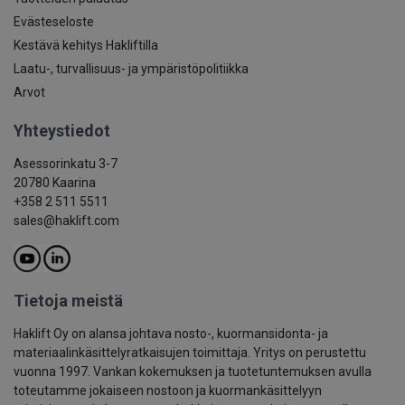
Evästeseloste
Kestävä kehitys Hakliftilla
Laatu-, turvallisuus- ja ympäristöpolitiikka
Arvot
Yhteystiedot
Asessorinkatu 3-7
20780 Kaarina
+358 2 511 5511
sales@haklift.com
Tietoja meistä
Haklift Oy on alansa johtava nosto-, kuormansidonta- ja
materiaalinkäsittelyratkaisujen toimittaja. Yritys on perustettu
vuonna 1997. Vankan kokemuksen ja tuotetuntemuksen avulla
toteutamme jokaiseen nostoon ja kuormankäsittelyyn