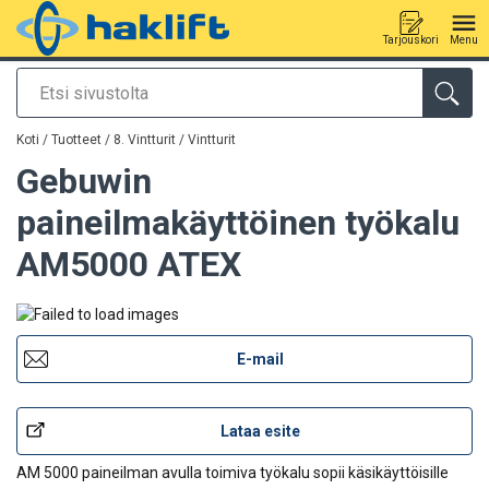
Tarjouskori
Menu
Etsi
Tuote lisätty tarjouspyyntöön
Koti
/
Tuotteet
/
8. Vintturit
/
Vintturit
Gebuwin
paineilmakäyttöinen työkalu
AM5000 ATEX
E-mail
Lataa esite
AM 5000 paineilman avulla toimiva työkalu sopii käsikäyttöisille