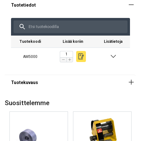
Merkintä:
Tuotekoodi
Lisää koriin
Lisätietoja
Lämpötila-alue:
AM5000
Suosittelemme