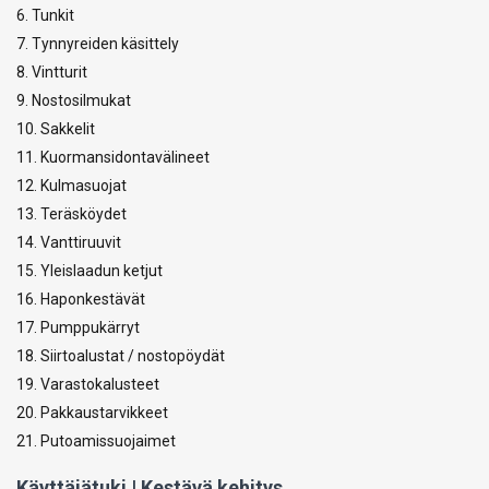
6. Tunkit
7. Tynnyreiden käsittely
8. Vintturit
9. Nostosilmukat
10. Sakkelit
11. Kuormansidontavälineet
12. Kulmasuojat
13. Teräsköydet
14. Vanttiruuvit
15. Yleislaadun ketjut
16. Haponkestävät
17. Pumppukärryt
18. Siirtoalustat / nostopöydät
19. Varastokalusteet
20. Pakkaustarvikkeet
21. Putoamissuojaimet
Käyttäjätuki | Kestävä kehitys