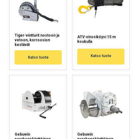
Luokittelemattomat
Tiger-vintturit nostoon ja
ATV-vinssiköysi 15 m
vetoon, korroosion
HYVÄKSY KAIKKI
koukulla
kestävät
Katso tuote
HYLKÄÄ KAIKKI
Katso tuote
NÄYTÄ TIEDOT
Cookie Policy
Gebuwin
Gebuwin
porakonekäyttöinen
porakonekäyttöinen