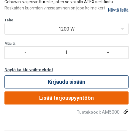
Gebuwin-vaijerivinttureille, joten se voi olla ATEX sertifioitu.
Raskaiden kuormien vinssaaminen on jopa kolme kertaa
Näytä lisää
nopeampaa kuin vintturin käsikäyttöllä. Työkalu on tarkoitettu
satunnaiseen käyttöön eikä se korvaa säh
Teho
1200 W
Määrä:
Näytä kaikki vaihtoehdot
Kirjaudu sisään
Lisää tarjouspyyntöön
AM5000
Tuotekoodi: