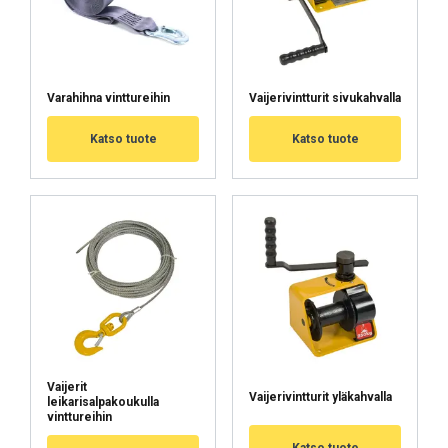
Varahihna vinttureihin
Vaijerivintturit sivukahvalla
Katso tuote
Katso tuote
Vaijerit
Vaijerivintturit yläkahvalla
leikarisalpakoukulla
vinttureihin
Katso tuote