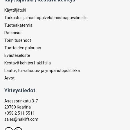
Käyttäjätuki
Tarkastus ja huoltopalvelut nostoapuvälineille
Tuoteakatemia
Ratkaisut
Toimitusehdot
Tuotteiden palautus
Evästeseloste
Kestävä kehitys Hakliftilla
Laatu-, turvallisuus- ja ympäristöpolitiikka
Arvot
Yhteystiedot
Asessorinkatu 3-7
20780 Kaarina
+358 2 511 5511
sales@haklift.com