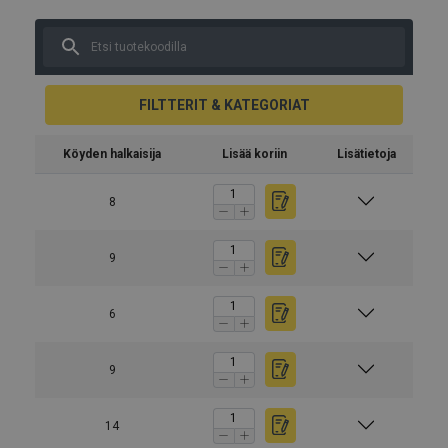
FILTTERIT & KATEGORIAT
Köyden halkaisija
Lisää koriin
Lisätietoja
8
9
6
9
14