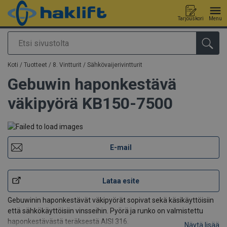
Tarjouskori
Menu
Etsi
Tuote lisätty tarjouspyyntöön
Koti
/
Tuotteet
/
8. Vintturit
/
Sähkövaijerivintturit
Gebuwin haponkestävä
väkipyörä KB150-7500
E-mail
Lataa esite
Gebuwinin haponkestävät väkipyörät sopivat sekä käsikäyttöisiin
että sähkökäyttöisiin vinsseihin. Pyörä ja runko on valmistettu
haponkestävästä teräksestä AISI 316.
Näytä lisää