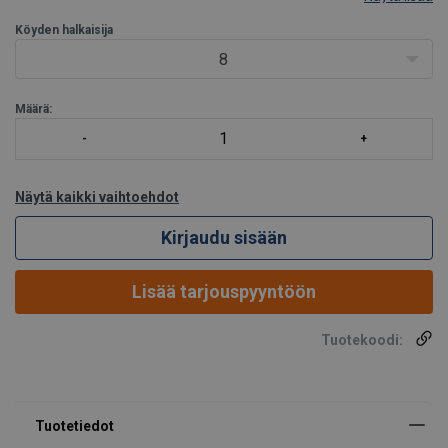
sopii sähkö- ja käsikäyttöisiin vinsseihin
Köyden halkaisija
varustettu liukulaakerilla
8
Optiot:
Määrä:
ATEX-sertifioitu
Näytä kaikki vaihtoehdot
Kirjaudu sisään
Lisää tarjouspyyntöön
Tuotekoodi: