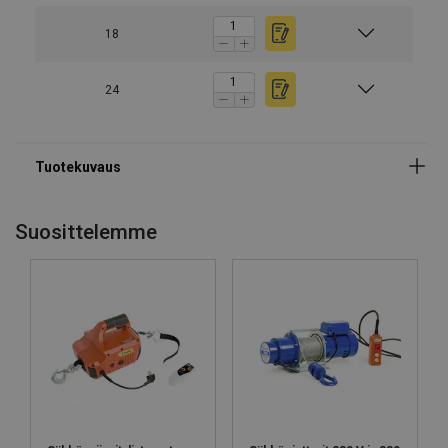
Materiaali:
18
24
Merkintä:
Suosittelemme