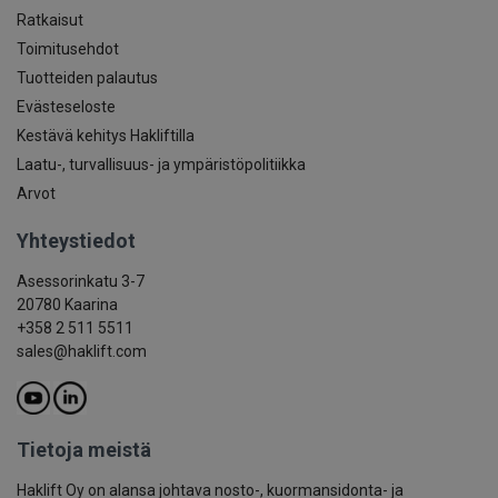
Ratkaisut
Toimitusehdot
Tuotteiden palautus
Evästeseloste
Kestävä kehitys Hakliftilla
Laatu-, turvallisuus- ja ympäristöpolitiikka
Arvot
Yhteystiedot
Asessorinkatu 3-7
20780 Kaarina
+358 2 511 5511
sales@haklift.com
Tietoja meistä
Haklift Oy on alansa johtava nosto-, kuormansidonta- ja