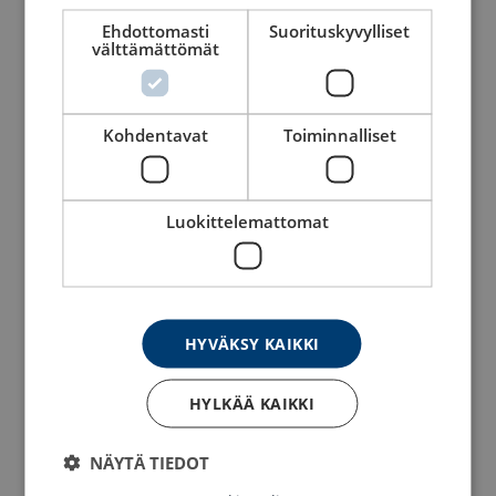
Ehdottomasti
Suorituskyvylliset
välttämättömät
Kohdentavat
Toiminnalliset
Sähkövintturi mini 230 V /
ATV-vinssiköysi 15 m
50 Hz
koukulla
Luokittelemattomat
Katso tuote
Katso tuote
HYVÄKSY KAIKKI
HYLKÄÄ KAIKKI
NÄYTÄ TIEDOT