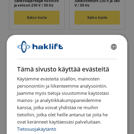
Sähkövaijeritaljat nostoon
Sähkövintturit 230 V ja 380
ja vetoon 230 V / 50 Hz
V / 50 Hz
Katso tuote
Katso tuote
FINNISH
ENGLISH TRANSLATION
Tämä sivusto käyttää evästeitä
Käytämme evästeitä sisällön, mainosten
personointiin ja liikenteemme analysointiin.
Akkukäyttöinen
Jaamme myös tietoja sivustomme käytöstäsi
Tasavirtavintturi
sähkövaijeritalja nostoon
ajoneuvoon 12 V
mainos- ja analytiikkakumppaneidemme
ja vetoon 24 V
kanssa, jotka voivat yhdistää ne muihin
Katso tuote
Katso tuote
tietoihin, jotka olet heille antanut tai joita he
ovat keränneet käyttäessäsi palveluitaan.
Tietosuojakäytäntö