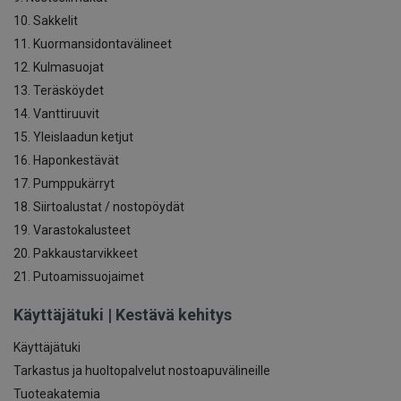
10. Sakkelit
11. Kuormansidontavälineet
12. Kulmasuojat
13. Teräsköydet
14. Vanttiruuvit
15. Yleislaadun ketjut
16. Haponkestävät
17. Pumppukärryt
18. Siirtoalustat / nostopöydät
19. Varastokalusteet
20. Pakkaustarvikkeet
21. Putoamissuojaimet
Käyttäjätuki | Kestävä kehitys
Käyttäjätuki
Tarkastus ja huoltopalvelut nostoapuvälineille
Tuoteakatemia