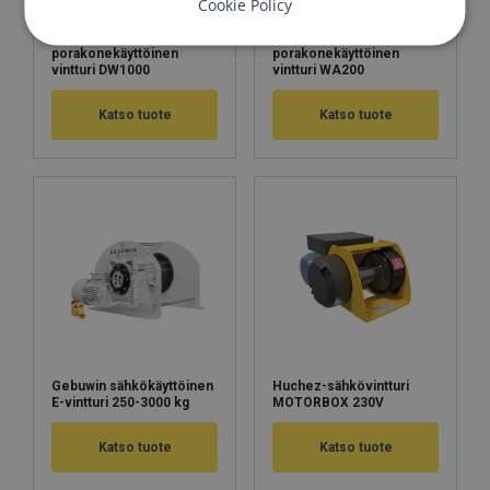
Cookie Policy
Gebuwin
Gebuwin
porakonekäyttöinen
porakonekäyttöinen
vintturi DW1000
vintturi WA200
Katso tuote
Katso tuote
Gebuwin sähkökäyttöinen
Huchez-sähkövintturi
E-vintturi 250-3000 kg
MOTORBOX 230V
Katso tuote
Katso tuote