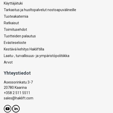
Käyttäjätuki
Tarkastus ja huoltopalvelut nostoapuvälineille
Tuoteakatemia
Ratkaisut
Toimitusehdot
Tuotteiden palautus
Evästeseloste
Kestävä kehitys Hakliftilla
Laatu-, turvallisuus- ja ympäristöpolitiikka
Arvot
Yhteystiedot
Asessorinkatu 3-7
20780 Kaarina
+358 2 511 5511
sales@haklift.com