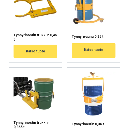
Luokittelemattomat
HYVÄKSY KAIKKI
Tynnyrinostin trukkiin 0,45
Tynnyrivaunu 0,25 t
t
Katso tuote
HYLKÄÄ KAIKKI
Katso tuote
NÄYTÄ TIEDOT
Cookie Policy
Tynnyrinostin trukkiin
Tynnyrinostin 0,36 t
0,365 t