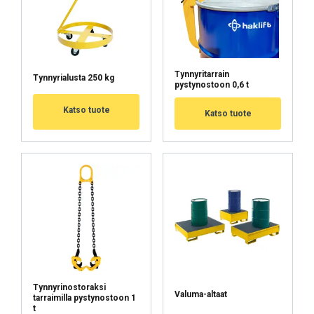
Tynnyritarrain
Tynnyrialusta 250 kg
Käyttöohjeet
pystynostoon 0,6 t
Katso tuote
Haklift manual TYNNPIK400-20260225.pdf
Katso tuote
Tynnyrinostoraksi
Valuma-altaat
tarraimilla pystynostoon 1
FINNISH
t