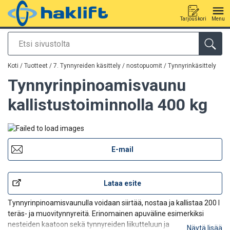
Tarjouskori
Menu
Etsi
Tuote lisätty tarjouspyyntöön
Koti
/
Tuotteet
/
7. Tynnyreiden käsittely / nostopuomit
/
Tynnyrinkäsittely
Tynnyrinpinoamisvaunu
kallistustoiminnolla 400 kg
E-mail
Lataa esite
Tynnyrinpinoamisvaunulla voidaan siirtää, nostaa ja kallistaa 200 l
teräs- ja muovitynnyreitä. Erinomainen apuväline esimerkiksi
nesteiden kaatoon sekä tynnyreiden liikutteluun ja
Näytä lisää