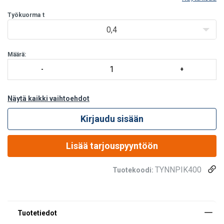
nostamiseen. Kallistustoimintoa säädellään käsipyörän avulla.
Tynnyri voidaan lukita joko pysty- tai vaa
Työkuorma
t
0,4
Määrä:
Näytä kaikki vaihtoehdot
Kirjaudu sisään
Lisää tarjouspyyntöön
TYNNPIK400
Tuotekoodi: