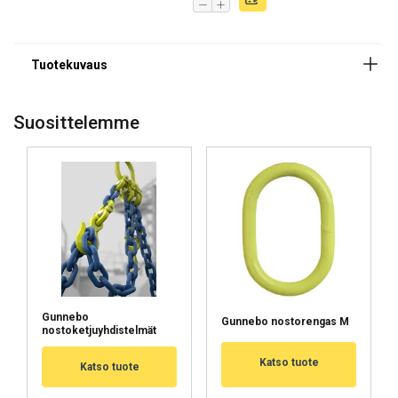
Varmuuskerroin:
Luokka:
Suosittelemme
Gunnebo
Gunnebo nostorengas M
nostoketjuyhdistelmät
Katso tuote
Katso tuote