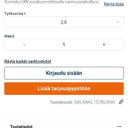
Gunnebo LKN jousikuormitteisella varmuussalvalla ja
Näytä lisää
kuulalaakerileikarilla varustettu salpakoukku / nostokoukku.
Salpakoukku kiinnitetään nostoketjuun liitoslenkin avulla.
Työkuorma
t
2,6
Määrä:
Näytä kaikki vaihtoehdot
Kirjaudu sisään
Lisää tarjouspyyntöön
SALKAKL1078LKNK
Tuotekoodi: