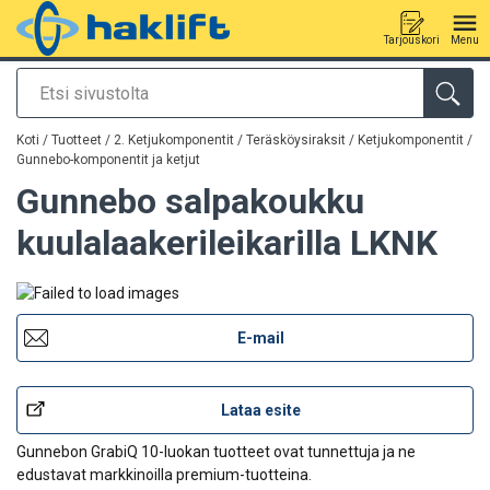
Tarjouskori
Menu
Etsi
Tuote lisätty tarjouspyyntöön
Koti
/
Tuotteet
/
2. Ketjukomponentit / Teräsköysiraksit
/
Ketjukomponentit
/
Gunnebo-komponentit ja ketjut
Gunnebo salpakoukku
kuulalaakerileikarilla LKNK
E-mail
Lataa esite
Gunnebon GrabiQ 10-luokan tuotteet ovat tunnettuja ja ne
edustavat markkinoilla premium-tuotteina.