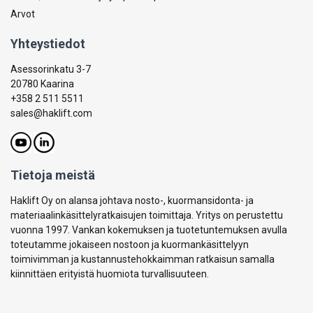
Arvot
Yhteystiedot
Asessorinkatu 3-7
20780 Kaarina
+358 2 511 5511
sales@haklift.com
Tietoja meistä
Haklift Oy on alansa johtava nosto-, kuormansidonta- ja
materiaalinkäsittelyratkaisujen toimittaja. Yritys on perustettu
vuonna 1997. Vankan kokemuksen ja tuotetuntemuksen avulla
toteutamme jokaiseen nostoon ja kuormankäsittelyyn
toimivimman ja kustannustehokkaimman ratkaisun samalla
kiinnittäen erityistä huomiota turvallisuuteen.