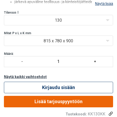
järkevä apuväline teollisuus- ja kiinteistöjätteiden
Näytä lisää
käsittelyyn
Tilavuus
automaattikippaus päin ajettaessa vakiona (myös
l
käsitoiminen)
130
voidaan käsitellä trukeilla ja haarukkavaunuilla
kippikontti tilattavissa
Mitat
P x L x K mm
815 x 780 x 900
Määrä:
Näytä kaikki vaihtoehdot
Kirjaudu sisään
Lisää tarjouspyyntöön
KK130KK
Tuotekoodi: