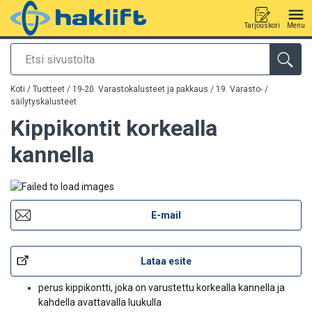
Tarjouskori
Menu
Etsi
Tuote lisätty tarjouspyyntöön
Koti
/
Tuotteet
/
19-20. Varastokalusteet ja pakkaus
/
19. Varasto- /
säilytyskalusteet
Kippikontit korkealla
kannella
E-mail
Lataa esite
perus kippikontti, joka on varustettu korkealla kannella ja
kahdella avattavalla luukulla