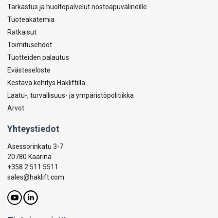
Tarkastus ja huoltopalvelut nostoapuvälineille
Tuoteakatemia
Ratkaisut
Toimitusehdot
Tuotteiden palautus
Evästeseloste
Kestävä kehitys Hakliftilla
Laatu-, turvallisuus- ja ympäristöpolitiikka
Arvot
Yhteystiedot
Asessorinkatu 3-7
20780 Kaarina
+358 2 511 5511
sales@haklift.com