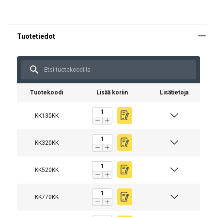
Tuotekoodi
Lisää koriin
Lisätietoja
KK130KK
KK320KK
KK520KK
KK770KK