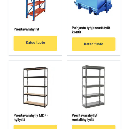
Cookie Policy
Pohjasta tyhjennettävät
Pientavarahyllyt
kontit
Katso tuote
Katso tuote
Pientavarahylly MDF-
Pientavarahyllyt
hyllyillä
metallihyllyillä