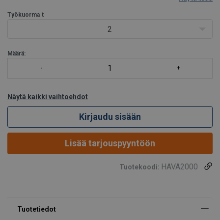
erinomaisen valinnan työskentelyyn erilaisissa ympäristöissä. 190°
kääntökulma mahdollistaa vaivattoman liikkumisen, mikä lisää
Työkuorma
t
työsk
2
Määrä:
Näytä kaikki vaihtoehdot
Kirjaudu sisään
Lisää tarjouspyyntöön
HAVA2000
Tuotekoodi: