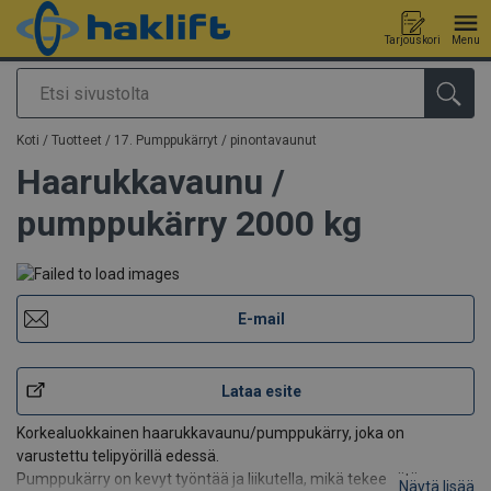
Tarjouskori
Menu
Etsi
Tuote lisätty tarjouspyyntöön
Koti
/
Tuotteet
/
17. Pumppukärryt / pinontavaunut
Haarukkavaunu /
pumppukärry 2000 kg
E-mail
Lataa esite
Korkealuokkainen haarukkavaunu/pumppukärry, joka on
varustettu telipyörillä edessä.
Pumppukärry on kevyt työntää ja liikutella, mikä tekee siitä
Näytä lisää