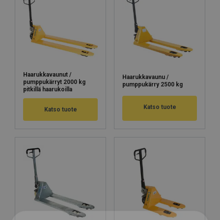
Haarukkavaunut /
Haarukkavaunu /
Käyttöohjeet
pumppukärryt 2000 kg
pumppukärry 2500 kg
pitkillä haarukoilla
Haklift manual HAVA-20220623.pdf
Katso tuote
Katso tuote
Haklift_quick_guide_HAVA-20260309.pdf