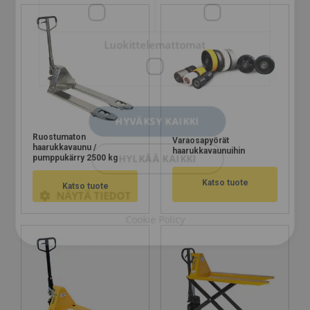
Luokittelemattomat
HYVÄKSY KAIKKI
Ruostumaton
Varaosapyörät
haarukkavaunu /
haarukkavaunuihin
HYLKÄÄ KAIKKI
pumppukärry 2500 kg
Katso tuote
Katso tuote
NÄYTÄ TIEDOT
Cookie Policy