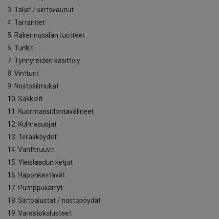
3. Taljat / siirtovaunut
4. Tarraimet
5. Rakennusalan tuotteet
6. Tunkit
7. Tynnyreiden käsittely
8. Vintturit
9. Nostosilmukat
10. Sakkelit
11. Kuormansidontavälineet
12. Kulmasuojat
13. Teräsköydet
14. Vanttiruuvit
15. Yleislaadun ketjut
16. Haponkestävät
17. Pumppukärryt
18. Siirtoalustat / nostopöydät
19. Varastokalusteet