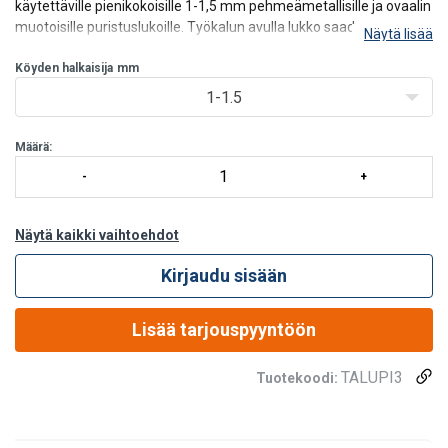
käytettäville pienikokoisille 1-1,5 mm pehmeämetallisille ja ovaalin
muotoisille puristuslukoille. Työkalun avulla lukko saadaan
Näytä lisää
puristettua kokoon ja teräsköysi lukittua paikoilleen esimerkiksi
päätesilmukkaa muodostettaessa.
Köyden halkaisija
mm
1-1.5
Määrä:
Näytä kaikki vaihtoehdot
Kirjaudu sisään
Lisää tarjouspyyntöön
TALUPI3
Tuotekoodi: