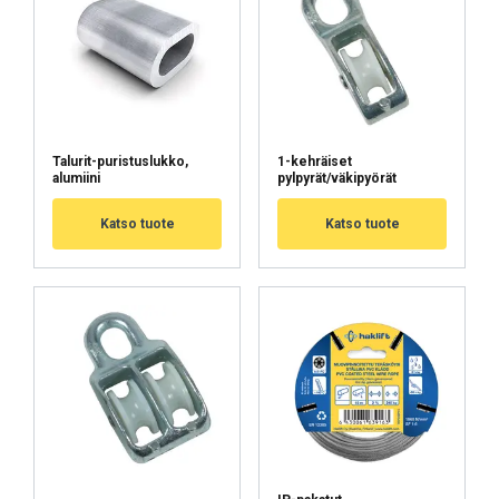
Luokittelemattomat
Talurit-puristuslukko,
1-kehräiset
HYVÄKSY KAIKKI
alumiini
pylpyrät/väkipyörät
HYLKÄÄ KAIKKI
Katso tuote
Katso tuote
NÄYTÄ TIEDOT
Cookie Policy