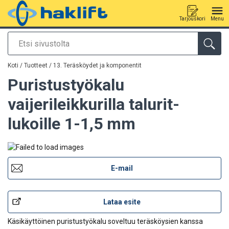
Tarjouskori
Menu
Etsi
Tuote lisätty tarjouspyyntöön
Koti
/
Tuotteet
/
13. Teräsköydet ja komponentit
Puristustyökalu
vaijerileikkurilla talurit-
lukoille 1-1,5 mm
E-mail
Lataa esite
Käsikäyttöinen puristustyökalu soveltuu teräsköysien kanssa