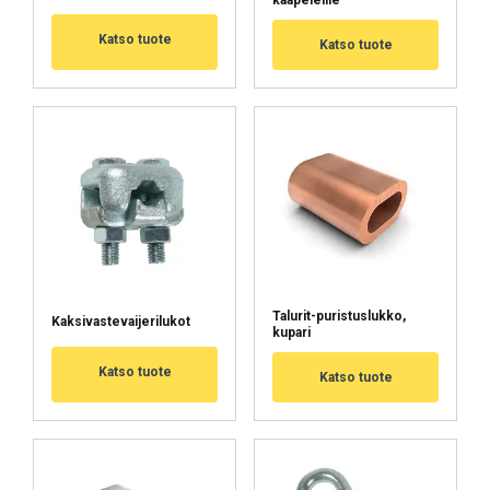
FINNISH
Katso tuote
Katso tuote
ENGLISH TRANSLATION
Tämä sivusto käyttää evästeitä
Käytämme evästeitä sisällön, mainosten
personointiin ja liikenteemme analysointiin.
Jaamme myös tietoja sivustomme käytöstäsi
mainos- ja analytiikkakumppaneidemme
kanssa, jotka voivat yhdistää ne muihin
tietoihin, jotka olet heille antanut tai joita he
ovat keränneet käyttäessäsi palveluitaan.
Tietosuojakäytäntö
Talurit-puristuslukko,
Kaksivastevaijerilukot
kupari
Ehdottomasti
Suorituskyvylliset
välttämättömät
Katso tuote
Katso tuote
Kohdentavat
Toiminnalliset