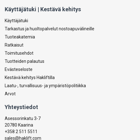
Käyttäjätuki | Kestävä kehitys
Käyttäjätuki
Tarkastus ja huoltopalvelut nostoapuvälineille
Tuoteakatemia
Ratkaisut
Toimitusehdot
Tuotteiden palautus
Evästeseloste
Kestävä kehitys Hakliftilla
Laatu-, turvallisuus- ja ympäristöpolitiikka
Arvot
Yhteystiedot
Asessorinkatu 3-7
20780 Kaarina
+358 2 511 5511
sales@haklift.com