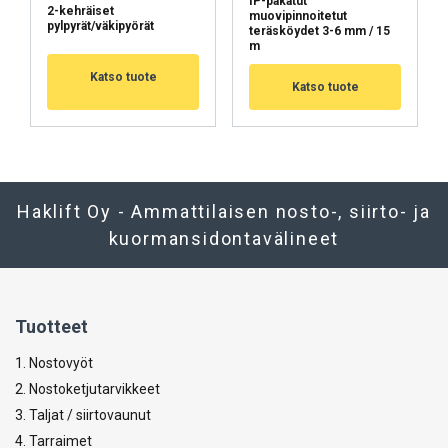
IP-pakatut
2-kehräiset
muovipinnoitetut
pylpyrät/väkipyörät
teräsköydet 3-6 mm / 15
m
Katso tuote
Katso tuote
Haklift Oy - Ammattilaisen nosto-, siirto- ja
kuormansidontavälineet
Tuotteet
1. Nostovyöt
2. Nostoketjutarvikkeet
3. Taljat / siirtovaunut
4. Tarraimet