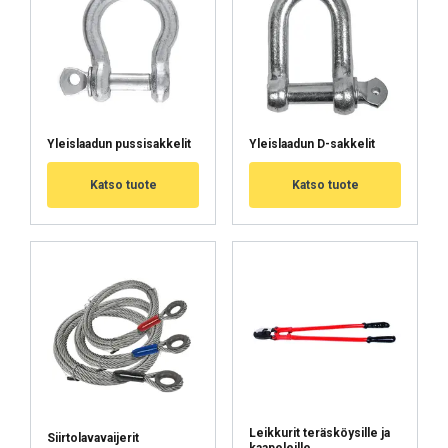
Yleislaadun pussisakkelit
Yleislaadun D-sakkelit
Käyttöohjeet
Katso tuote
Katso tuote
Haklift_manual_TALUPI-20260107.pdf
Leikkurit teräsköysille ja
Siirtolavavaijerit
kaapeleille