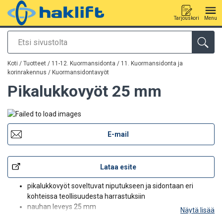
Tarjouskori
Menu
Etsi
Tuote lisätty tarjouspyyntöön
Koti
/
Tuotteet
/
11-12. Kuormansidonta
/
11. Kuormansidonta ja
korinrakennus
/
Kuormansidontavyöt
Pikalukkovyöt 25 mm
E-mail
Lataa esite
pikalukkovyöt soveltuvat niputukseen ja sidontaan eri
kohteissa teollisuudesta harrastuksiin
nauhan leveys 25 mm
Näytä lisää
vakiolukon materiaali: valettu sinkki