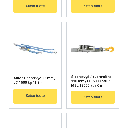
Katso tuote
Katso tuote
Sidontavyö / kuormaliina
Autonsidontavyö 50 mm /
110 mm / LC 6000 daN /
LC 1500 kg / 1,8 m
MBL 12000 kg / 6 m
Katso tuote
Katso tuote