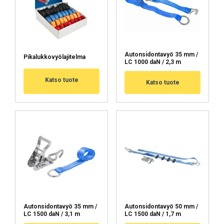
HYLKÄÄ KAIKKI
NÄYTÄ TIEDOT
Autonsidontavyö 35 mm /
Pikalukkovyölajitelma
LC 1000 daN / 2,3 m
Cookie Policy
Katso tuote
Katso tuote
Autonsidontavyö 35 mm /
Autonsidontavyö 50 mm /
LC 1500 daN / 3,1 m
LC 1500 daN / 1,7 m