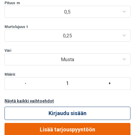
Pituus
25 mm nauhalle sopivia lukkoja saatavana myös muita
m
vaihtoehtoja, esim. ruostumaton AISI 304, katso
0,5
vaihtoehdot
täältä
pikalukkovöitä s
Murtolujuus
t
0,25
Väri
Musta
Määrä:
Näytä kaikki vaihtoehdot
Kirjaudu sisään
Lisää tarjouspyyntöön