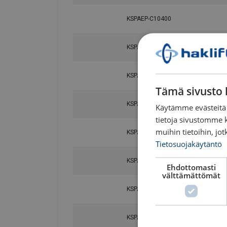
KSPAEP-C10400
KSPAEP-C10450
KSPAEP-C10500
Tämä sivusto 
KSPAEP-C10550
Käytämme evästeitä 
tietoja sivustomme 
muihin tietoihin, jot
Materiaali:
KSPAEP-C10600
Tietosuojakäytäntö
KSPAEP-C10700
Ehdottomasti
välttämättömät
KSPAEP-C10800
KSPAEP-C10900