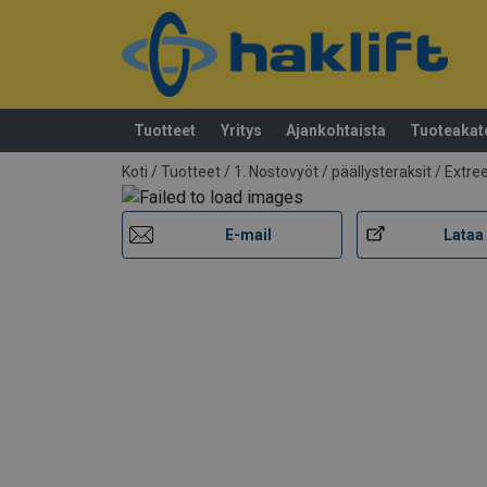
Tuotteet
Yritys
Ajankohtaista
Tuoteakat
Tuote lisätty tarjouspyyntöön
Koti
/
Tuotteet
/
1. Nostovyöt / päällysteraksit
/
Extre
E-mail
Lataa 