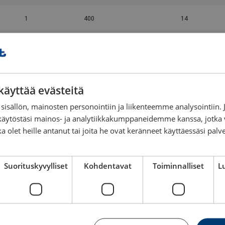
1
400
14
1
450
14
1
500
14
käyttää evästeitä
1
550
14
sisällön, mainosten personointiin ja liikenteemme analysointii
käytöstäsi mainos- ja analytiikkakumppaneidemme kanssa, jotka 
ka olet heille antanut tai joita he ovat keränneet käyttäessäsi palv
1
600
14
1
700
14
Suorituskyvylliset
Kohdentavat
Toiminnalliset
L
1
800
14
1
900
14