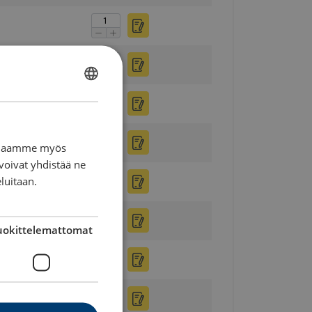
FINNISH
ENGLISH TRANSLATION
n. Jaamme myös
voivat yhdistää ne
eluitaan.
uokittelemattomat