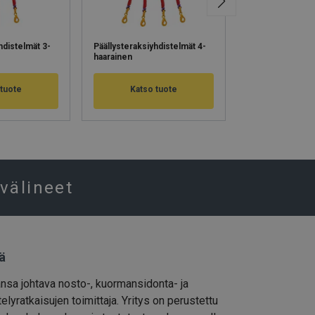
hdistelmät 3-
Päällysteraksiyhdistelmät 4-
Silmukkanostov
haarainen
suojapinnoitteell
 tuote
Katso tuote
Katso 
välineet
ä
ansa johtava nosto-, kuormansidonta- ja
elyratkaisujen toimittaja. Yritys on perustettu