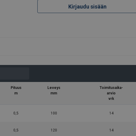
Kirjaudu sisään
Pituus
Leveys
Toimitusaika-
m
mm
arvio
vrk
0,5
100
14
0,5
120
14