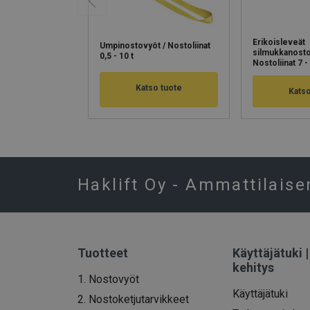
Erikoisleveät
Umpinostovyöt / Nostoliinat
silmukkanosto
0,5 - 10 t
Nostoliinat 7 -
Katso tuote
Katso
Haklift Oy - Ammattilaise
Tuotteet
Käyttäjätuki 
kehitys
1. Nostovyöt
Käyttäjätuki
2. Nostoketjutarvikkeet