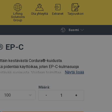
Lifting
Ota yhteyttä
Extranet
Tarjouskori
Solutions
Group
Suomi
Jatka selailua
Tuotekoriin
® EP-C
ttäin kestävästä Cordura®-kuidusta.
ä pidentää käyttöikaa, joten EP-C-kulmasuoja
Näytä lisää
 kestävää suojausta. Voidaan toimittaa myös
Määrä:
100