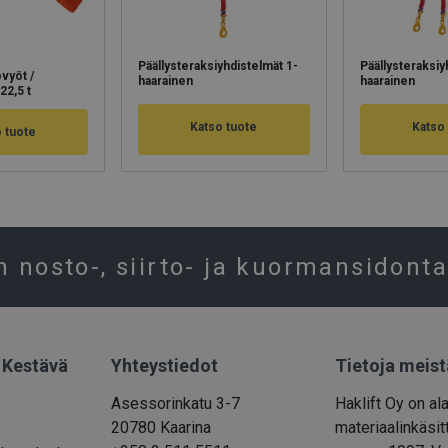
Päällysteraksiyhdistelmät 1-
Päällysteraksiy
vyöt /
haarainen
haarainen
 22,5 t
Katso tuote
Katso
 tuote
n nosto-, siirto- ja kuormansidonta
| Kestävä
Yhteystiedot
Tietoja meist
Asessorinkatu 3-7
Haklift Oy on al
20780 Kaarina
materiaalinkäsitt