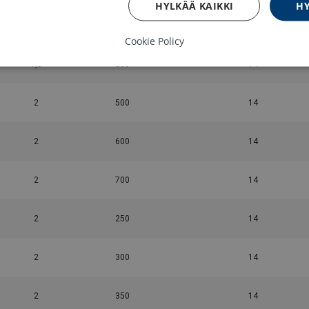
HYLKÄÄ KAIKKI
HY
1
1 000
14
Cookie Policy
1,5
800
14
2
500
14
2
600
14
2
700
14
2
250
14
2
300
14
2
350
14