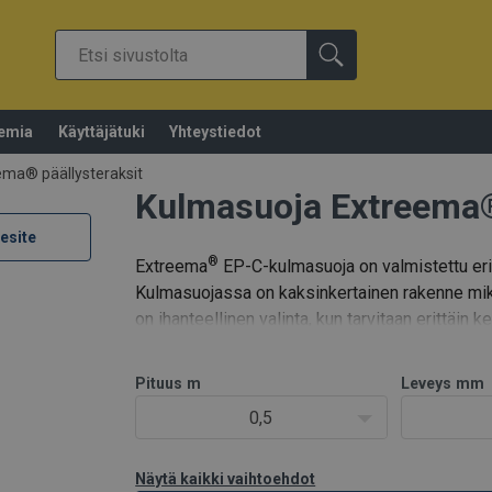
emia
Käyttäjätuki
Yhteystiedot
ema® päällysteraksit
Kulmasuoja Extreema
esite
®
Extreema
EP-C-kulmasuoja on valmistettu eri
Kulmasuojassa on kaksinkertainen rakenne mik
on ihanteellinen valinta, kun tarvitaan erittäin
asiakkaan mittojen mukaisesti.
EP-C
Pituus
m
Leveys
mm
0,5
Näytä kaikki vaihtoehdot