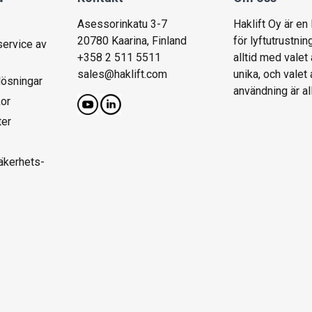
Asessorinkatu 3-7
Haklift Oy är en
20780 Kaarina, Finland
för lyftutrustnin
service av
+358 2 511 5511
alltid med valet 
sales@haklift.com
unika, och valet
lösningar
användning är al
kor
ter
säkerhets-