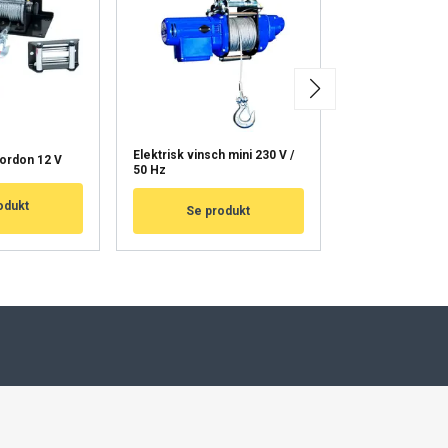
VÄKSY KAIKKI
Elektrisk vinsch mini 230 V /
ATV-vinschrep 
fordon 12 V
50 Hz
krok
odukt
Se produkt
Se pro