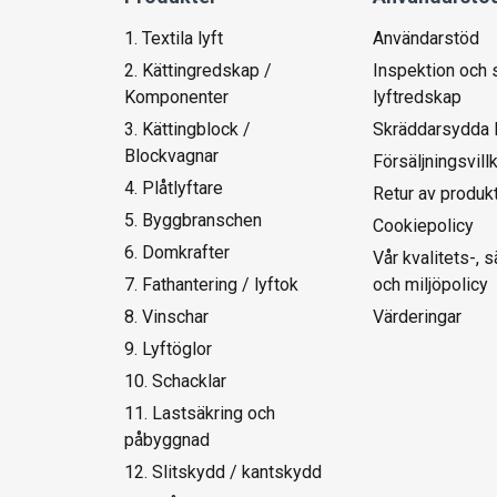
1. Textila lyft
Användarstöd
2. Kättingredskap /
Inspektion och 
Komponenter
lyftredskap
3. Kättingblock /
Skräddarsydda 
Blockvagnar
Försäljningsvill
4. Plåtlyftare
Retur av produk
5. Byggbranschen
Cookiepolicy
6. Domkrafter
Vår kvalitets-, 
7. Fathantering / lyftok
och miljöpolicy
8. Vinschar
Värderingar
9. Lyftöglor
10. Schacklar
11. Lastsäkring och
påbyggnad
12. Slitskydd / kantskydd