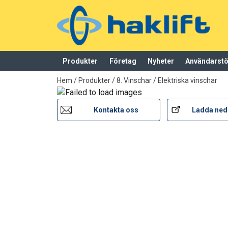
Produkter
Företag
Nyheter
Användarst
tillagd i varukorg
Hem
/
Produkter
/
8. Vinschar
/
Elektriska vinschar
Kontakta oss
Ladda ned
Märkning: