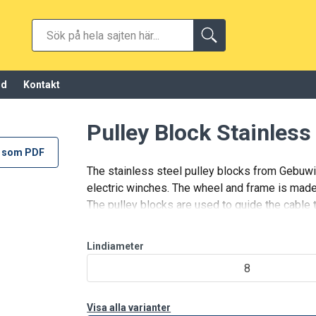
öd
Kontakt
Pulley Block Stainles
 som PDF
The stainless steel pulley blocks from Gebuwin
electric winches. The wheel and frame is made 
The pulley blocks are used to guide the cable 
A fine way to m
Lindiameter
8
Visa alla varianter