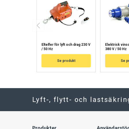
NÄYTÄ TIEDOT
Eltelfer för lyft och drag 230 V
Elektrisk vins
/ 50 Hz
380 V / 50 Hz
Se produkt
Se p
Lyft-, flytt- och lastsäkri
Produkter
Användarstö