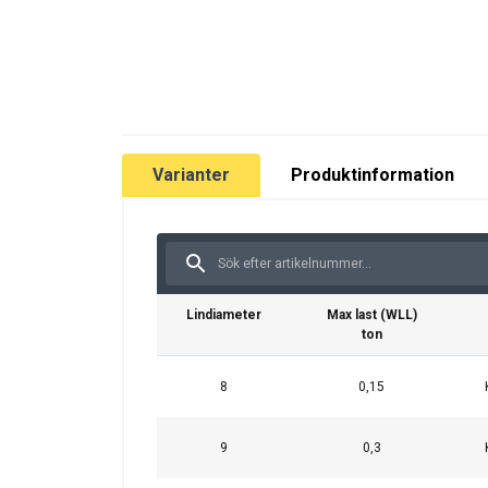
Varianter
Produktinformation
Lindiameter
Max last (WLL)
ton
8
0,15
9
0,3