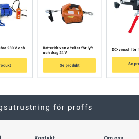
HYLKÄÄ KAIKKI
HY
Cookie Policy
char 230 V och
Batteridriven eltelfer för lyft
DC-vinsch för 
och drag 24 V
Se pr
rodukt
Se produkt
ngsutrustning för proffs
d
Kontakt
Om oss