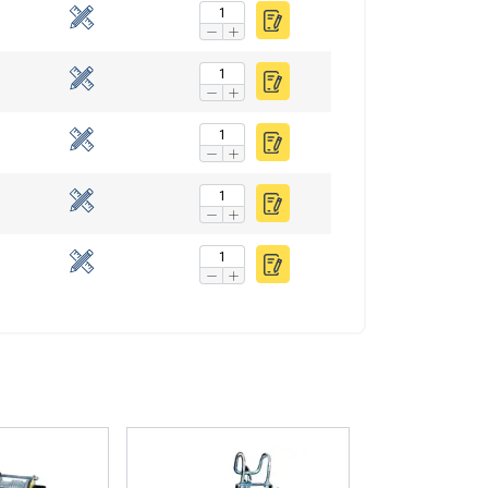
FINNISH
ENGLISH TRANSLATION
n. Jaamme myös
voivat yhdistää ne
eluitaan.
uokittelemattomat