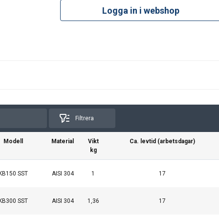
Logga in i webshop
Filtrera
Modell
Material
Vikt
Ca. levtid (arbetsdagar)
kg
KB150 SST
AISI 304
1
17
KB300 SST
AISI 304
1,36
17