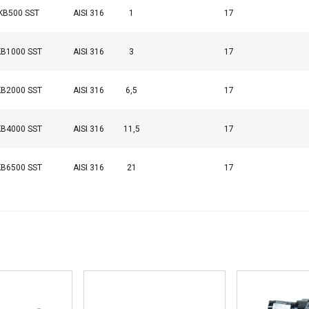
KB500 SST
AISI 316
1
17
KB1000 SST
AISI 316
3
17
KB2000 SST
AISI 316
6,5
17
KB4000 SST
AISI 316
11,5
17
KB6500 SST
AISI 316
21
17
käyttää evästeitä
sisällön, mainosten personointiin ja liikenteemme analysointii
käytöstäsi mainos- ja analytiikkakumppaneidemme kanssa, jotka 
ka olet heille antanut tai joita he ovat keränneet käyttäessäsi palv
Suorituskyvylliset
Kohdentavat
Toiminnalliset
L