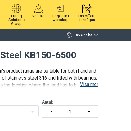
Lifting
Kontakt
Logga in i
Din offert-
Solutions
webshop
förfrågan
Group
Svenska
Fortsätt handla
Gå till kassan
s Steel KB150-6500
’s product range are suitable for both hand and
of stainless steel 316 and fitted with bearings.
Visa mer
to the location where the load has to be moved.
Antal: