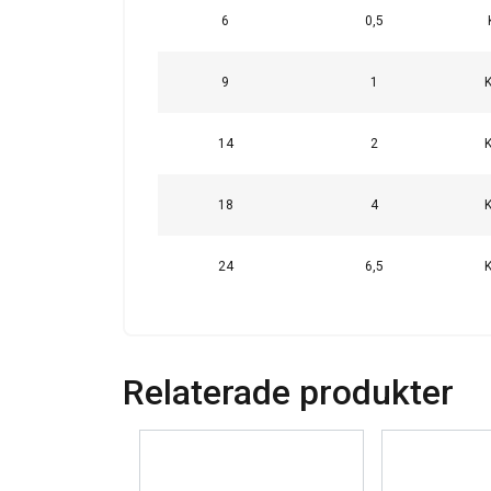
6
0,5
9
1
14
2
18
4
24
6,5
Tämä sivusto 
Käytämme evästeitä 
tietoja sivustomme 
muihin tietoihin, jot
Relaterade produkter
Tietosuojakäytäntö
Ehdottomasti
välttämättömät