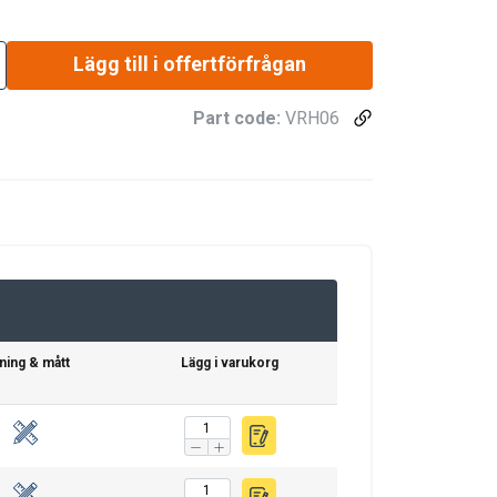
Lägg till i offertförfrågan
Part code:
VRH06
tning & mått
Lägg i varukorg