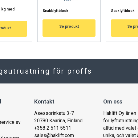
0 kg med
Snabblyftblock
Spaklyftblock
Se produkt
Se pr
rodukt
ngsutrustning för proffs
d
Kontakt
Om oss
Asessorinkatu 3-7
Haklift Oy är en
20780 Kaarina, Finland
för lyftutrustnin
service av
+358 2 511 5511
alltid med valet 
sales@haklift.com
unika, och valet