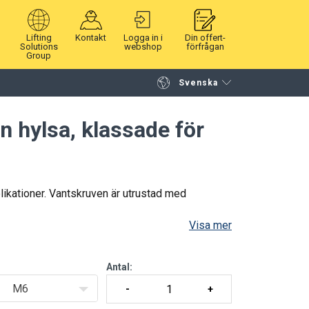
Lifting
Kontakt
Logga in i
Din offert-
Solutions
webshop
förfrågan
Group
Svenska
Fortsätt handla
Gå till kassan
n hylsa, klassade för
likationer. Vantskruven är utrustad med
Visa mer
Antal:
M6