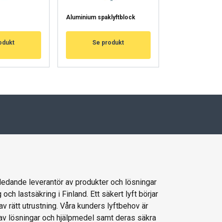
Aluminium spaklyftblock
Balkvagn, kättin
odukt
Se produkt
Se pro
 ledande leverantör av produkter och lösningar
g och lastsäkring i Finland. Ett säkert lyft börjar
av rätt utrustning. Våra kunders lyftbehov är
 av lösningar och hjälpmedel samt deras säkra