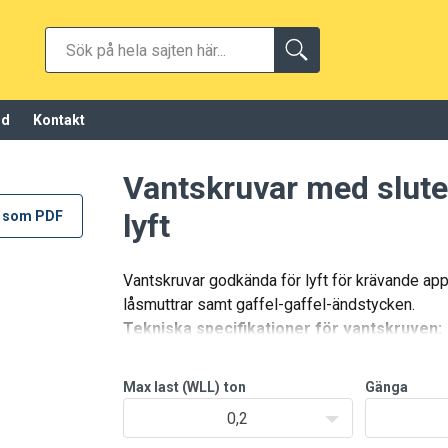
öd
Kontakt
Vantskruvar med slute
lyft
 som PDF
Vantskruvar godkända för lyft för krävande app
låsmuttrar samt gaffel-gaffel-ändstycken.
Tekniska specifikationer för vantskruven:
Max last (WLL)
ton
Gänga
0,2