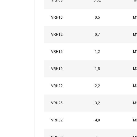
VRH08
0,32
M
VRH10
0,5
M
VRH12
0,7
M
VRH16
1,2
M
VRH19
1,5
M
VRH22
2,2
M
VRH25
3,2
M
VRH32
4,8
M
Tämä sivusto 