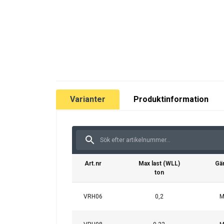
Material:
Märkning:
Ytbehandling:
Säkerhetsfaktor:
Varianter
Produktinformation
Art.nr
Max last (WLL)
Gä
ton
VRH06
0,2
M