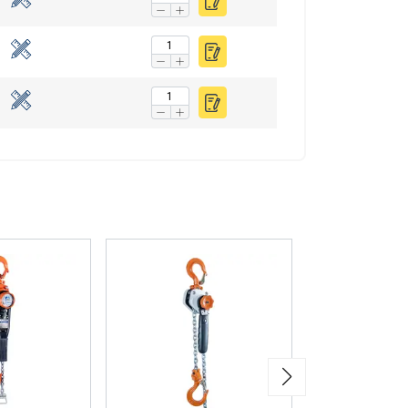
n. Jaamme myös
voivat yhdistää ne
eluitaan.
uokittelemattomat
VÄKSY KAIKKI