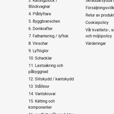
3. Kättingblock /
Skräddarsydda 
Blockvagnar
Försäljningsvill
4. Plåtlyftare
Retur av produk
5. Byggbranschen
Cookiepolicy
6. Domkrafter
Vår kvalitets-, 
7. Fathantering / lyftok
och miljöpolicy
8. Vinschar
Värderingar
9. Lyftöglor
10. Schacklar
11. Lastsäkring och
påbyggnad
12. Slitskydd / kantskydd
13. Stållinor
14. Vantskruvar
15. Kätting och
komponenter