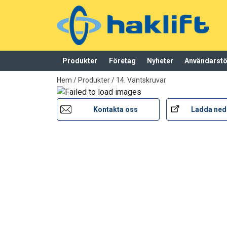
Produkter
Företag
Nyheter
Användarst
tillagd i varukorg
Hem
/
Produkter
/
14. Vantskruvar
Kontakta oss
Ladda ned