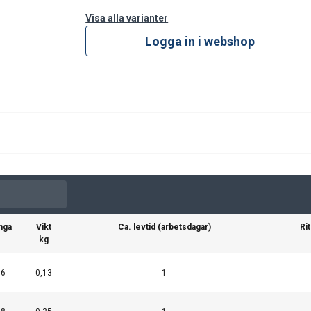
Visa alla varianter
Logga in i webshop
nga
Vikt
Ca. levtid (arbetsdagar)
Ri
kg
6
0,13
1