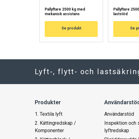
Pallyftare 2500 kg med
Pallyftare 250
mekanisk assistans
laststöd
Se produkt
Se p
Lyft-, flytt- och lastsäkri
Produkter
Användarstö
1. Textila lyft
Användarstöd
2. Kättingredskap /
Inspektion och 
Komponenter
lyftredskap