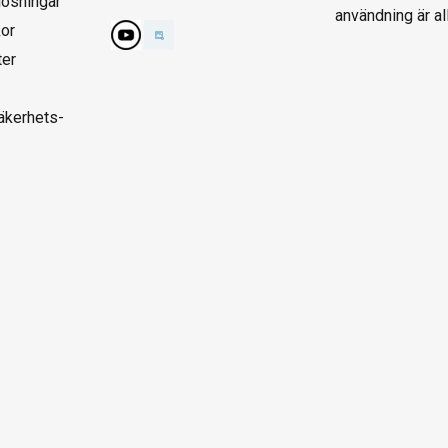
lösningar
användning är al
kor
ter
säkerhets-