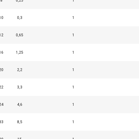
8
0,25
1
10
0,3
1
12
0,65
1
16
1,25
1
20
2,2
1
22
3,3
1
24
4,6
1
33
8,5
1
käyttää evästeitä