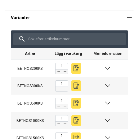
Art.nr
Lägg i varukorg
Mer information
BETNOS200KS
Tekniska specifikationer för betongbaskern:
Material:
BETNOS300KS
Märkning:
Ytbehandling:
BETNOS500KS
Anmärkning:
BETNOS1000KS
BETNOS1500KS