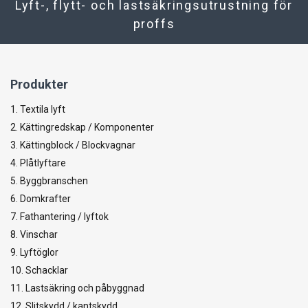
Lyft-, flytt- och lastsäkringsutrustning för
proffs
Produkter
1. Textila lyft
2. Kättingredskap / Komponenter
3. Kättingblock / Blockvagnar
4. Plåtlyftare
5. Byggbranschen
6. Domkrafter
7. Fathantering / lyftok
8. Vinschar
9. Lyftöglor
10. Schacklar
11. Lastsäkring och påbyggnad
12. Slitskydd / kantskydd