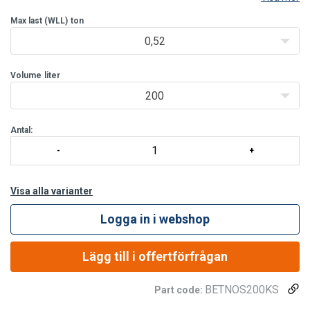
Tekniska specifikationer för betongbaskern:
Max last (WLL)
ton
0,52
Volume
liter
200
Antal:
Visa alla varianter
Logga in i webshop
Lägg till i offertförfrågan
BETNOS200KS
Part code: