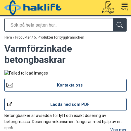
Din offert-
Meny
förfrågan
Sök
tillagd i varukorg
Hem
/
Produkter
/
5. Produkter för byggbranschen
Varmförzinkade
betongbaskrar
Kontakta oss
Ladda ned som PDF
Betongbasker är avsedda för lyft och exakt dosering av
betongmassa. Doseringsmekanismen fungerar med hjälp av en
spak.
Visa mer