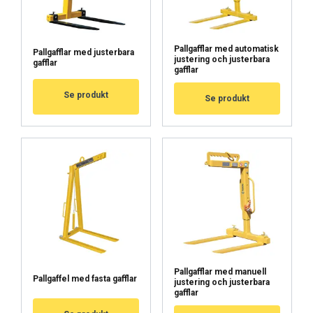
Kohdentavat
Toiminnalliset
Pallgafflar med automatisk
Pallgafflar med justerbara
justering och justerbara
gafflar
gafflar
Luokittelemattomat
Se produkt
Se produkt
HYVÄKSY KAIKKI
HYLKÄÄ KAIKKI
NÄYTÄ TIEDOT
Cookie Policy
Pallgafflar med manuell
Pallgaffel med fasta gafflar
justering och justerbara
gafflar