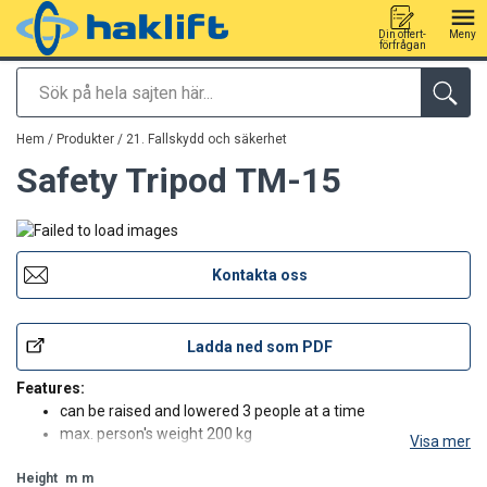
Din offert-
Meny
förfrågan
Sök
tillagd i varukorg
Hem
/
Produkter
/
21. Fallskydd och säkerhet
Safety Tripod TM-15
Kontakta oss
Ladda ned som PDF
Features:
can be raised and lowered 3 people at a time
max. person's weight 200 kg
Visa mer
working load 1000 kg
Height
collapsible
m
m