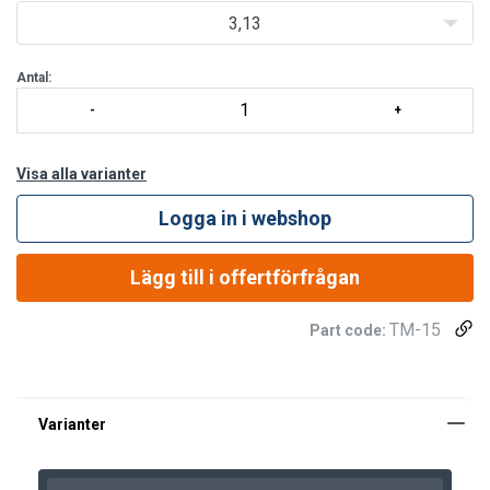
adjustable height 197-313 cm
3,13
diameter of the hole under the tripod 112-174 cm
distance of legs 96-150 cm
Antal:
quick release latches on each leg
strong aluminum legs to w
Visa alla varianter
Logga in i webshop
Lägg till i offertförfrågan
TM-15
Part code: