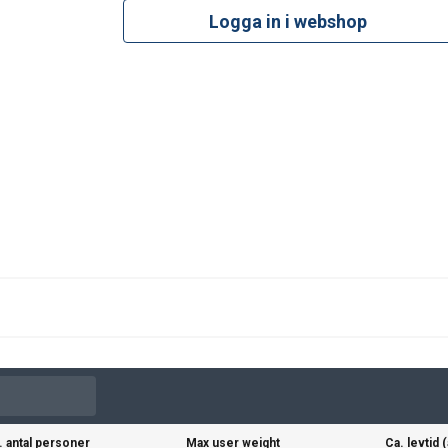
Logga in i webshop
 antal personer
Max user weight
Ca. levtid 