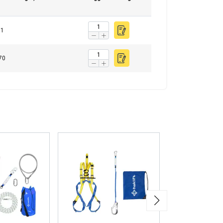
1
70
FINNISH
ENGLISH TRANSLATION
n. Jaamme myös
voivat yhdistää ne
eluitaan.
uokittelemattomat