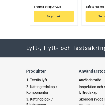
NÄYTÄ TIEDOT
Trauma Strap AY205
Safety Harne
Se produkt
Se p
Lyft-, flytt- och lastsäkri
Produkter
Användarstö
1. Textila lyft
Användarstöd
2. Kättingredskap /
Inspektion och 
Komponenter
lyftredskap
3. Kättingblock /
Skräddarsydda 
Blockvagnar