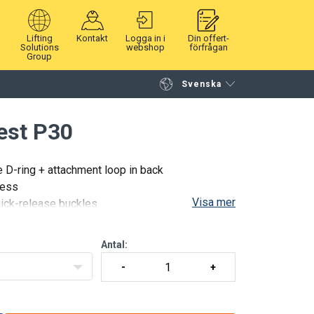
Lifting
Kontakt
Logga in i
Din offert-
Solutions
webshop
förfrågan
Group
Svenska
Fortsätt handla
Gå till kassan
est P30
e D-ring + attachment loop in back
ness
Visa mer
uick-release buckles
Antal: