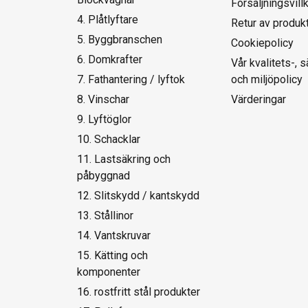
Försäljningsvill
4. Plåtlyftare
Retur av produk
5. Byggbranschen
Cookiepolicy
6. Domkrafter
Vår kvalitets-, 
7. Fathantering / lyftok
och miljöpolicy
8. Vinschar
Värderingar
9. Lyftöglor
10. Schacklar
11. Lastsäkring och
påbyggnad
12. Slitskydd / kantskydd
13. Stållinor
14. Vantskruvar
15. Kätting och
komponenter
16. rostfritt stål produkter