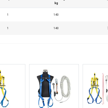
kg
1
140
1
140
käyttää evästeitä
sisällön, mainosten personointiin ja liikenteemme analysointii
käytöstäsi mainos- ja analytiikkakumppaneidemme kanssa, jotka 
ka olet heille antanut tai joita he ovat keränneet käyttäessäsi palv
Suorituskyvylliset
Kohdentavat
Toiminnalliset
L