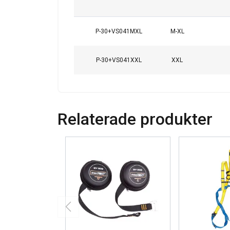
P-30+VS041MXL
M-XL
P-30+VS041XXL
XXL
Tämä sivusto 
Relaterade produkter
Käytämme evästeitä 
tietoja sivustomme 
muihin tietoihin, jot
Tietosuojakäytäntö
Ehdottomasti
välttämättömät