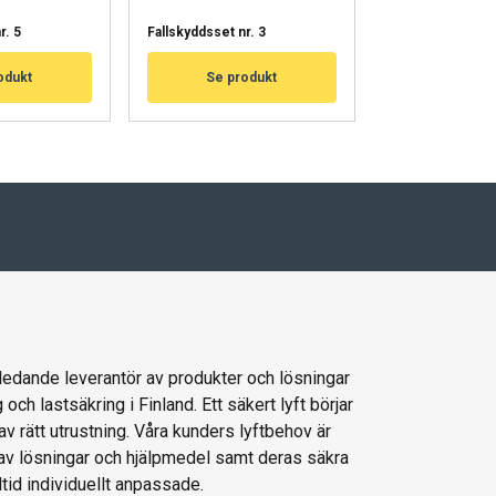
VÄKSY KAIKKI
r. 5
Fallskyddsset nr. 3
Arbetskorgsset 
odukt
Se produkt
Se pro
 ledande leverantör av produkter och lösningar
g och lastsäkring i Finland. Ett säkert lyft börjar
av rätt utrustning. Våra kunders lyftbehov är
 av lösningar och hjälpmedel samt deras säkra
ltid individuellt anpassade.