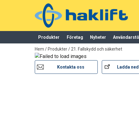
Märkning:
Standard:
Produkter
Företag
Nyheter
Användarst
tillagd i varukorg
Hem
/
Produkter
/
21. Fallskydd och säkerhet
Kontakta oss
Ladda ned