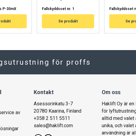
HYLKÄÄ KAIKKI
HY
ss P-30mX
Fallskyddsset nr. 1
Fallskyddsset n
rodukt
Se produkt
Se pr
Cookie Policy
ngsutrustning för proffs
d
Kontakt
Om oss
Asessorinkatu 3-7
Haklift Oy är en
20780 Kaarina, Finland
för lyftutrustnin
service av
+358 2 511 5511
alltid med valet 
sales@haklift.com
unika, och valet
lösningar
användning är al