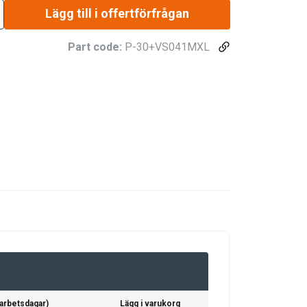
Lägg till i offertförfrågan
Part code:
P-30+VS041MXL
(arbetsdagar)
Lägg i varukorg