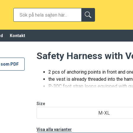
öd
Kontakt
Safety Harness with V
 som PDF
2 pcs of anchoring points in front and on
the vest is already threaded into the har
P-30C foot strap loops equipped with q
Size
M-XL
Visa alla varianter