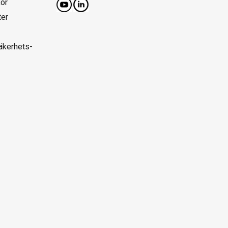
kor
ter
säkerhets-