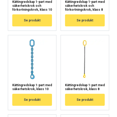
Kättingredskap 1-part med
Kättingredskap 1-part med
säkerhetskrok och
säkerhetskrok och
HYLKÄÄ KAIKKI
förkortningskrok, klass 10
förkortningskrok, klass 8
Se produkt
Se produkt
NÄYTÄ TIEDOT
Cookie Policy
Kättingredskap 1-part med
Kättingredskap 1-part med
säkerhetskrok, klass 10
säkerhetskrok, klass 8
Se produkt
Se produkt