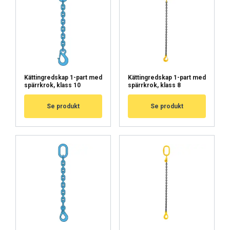
mainos- ja analytiikkakumppaneidemme
kanssa, jotka voivat yhdistää ne muihin
tietoihin, jotka olet heille antanut tai joita he
ovat keränneet käyttäessäsi palveluitaan.
Tietosuojakäytäntö
Ehdottomasti
Suorituskyvylliset
Kättingredskap 1-part med
Kättingredskap 1-part med
välttämättömät
spärrkrok, klass 10
spärrkrok, klass 8
Se produkt
Se produkt
Kohdentavat
Toiminnalliset
Luokittelemattomat
HYVÄKSY KAIKKI