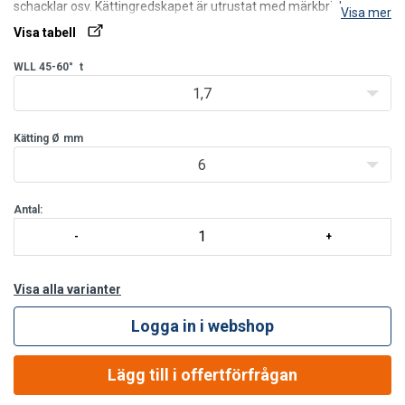
schacklar osv. Kättingredskapet är utrustat med märkbricka.
Visa mer
Obs! De två sista siffrorna i produktkoden är en längdkod, dvs. L-
Visa tabell
mått: 01 = 1,0 m. L-måttet mäts från toppögla
WLL 45-60°
t
1,7
Kätting Ø
mm
6
Antal:
Visa alla varianter
Logga in i webshop
Lägg till i offertförfrågan