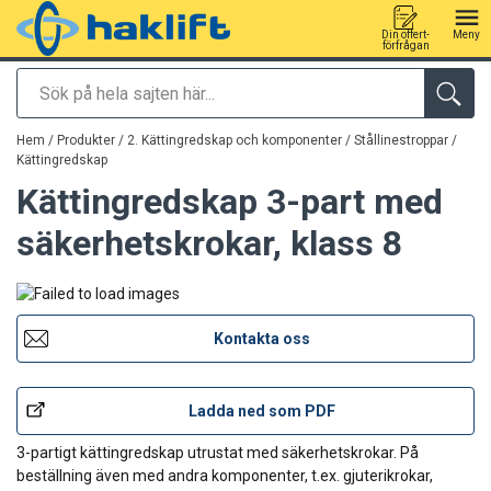
Din offert-
Meny
förfrågan
Sök
tillagd i varukorg
Hem
/
Produkter
/
2. Kättingredskap och komponenter / Stållinestroppar
/
Kättingredskap
Kättingredskap 3-part med
säkerhetskrokar, klass 8
Kontakta oss
Ladda ned som PDF
3-partigt kättingredskap utrustat med säkerhetskrokar. På
beställning även med andra komponenter, t.ex. gjuterikrokar,