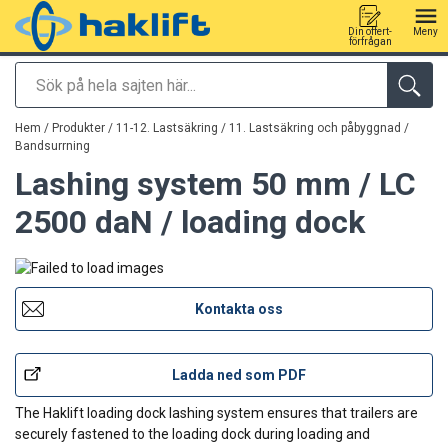
Din offert-
Meny
förfrågan
Sök
tillagd i varukorg
Hem
/
Produkter
/
11-12. Lastsäkring
/
11. Lastsäkring och påbyggnad
/
Bandsurrning
Lashing system 50 mm / LC
2500 daN / loading dock
Kontakta oss
Ladda ned som PDF
The Haklift loading dock lashing system ensures that trailers are
securely fastened to the loading dock during loading and