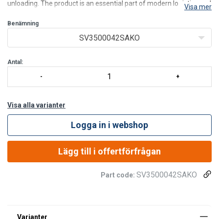
unloading. The product is an essential part of modern logistics and
Visa mer
occupational safety solutions, as it minimizes vehicle movement
and prevents damage and personal injury durin
Benämning
SV3500042SAKO
Antal:
Visa alla varianter
Logga in i webshop
Lägg till i offertförfrågan
SV3500042SAKO
Part code: