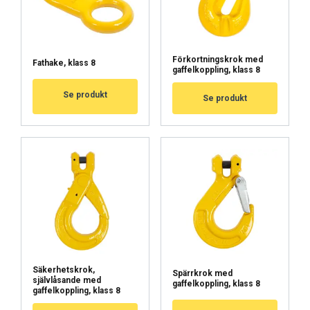
Förkortningskrok med
Fathake, klass 8
gaffelkoppling, klass 8
Se produkt
Se produkt
Säkerhetskrok,
Spärrkrok med
FINNISH
självlåsande med
gaffelkoppling, klass 8
gaffelkoppling, klass 8
ENGLISH TRANSLATION