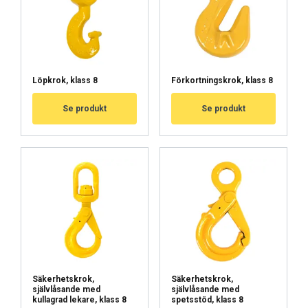
HYVÄKSY KAIKKI
Löpkrok, klass 8
Förkortningskrok, klass 8
HYLKÄÄ KAIKKI
Se produkt
Se produkt
NÄYTÄ TIEDOT
Cookie Policy
Säkerhetskrok,
Säkerhetskrok,
självlåsande med
självlåsande med
kullagrad lekare, klass 8
spetsstöd, klass 8