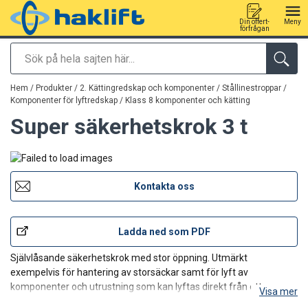
Din offert-
Meny
förfrågan
Sök
tillagd i varukorg
Hem
/
Produkter
/
2. Kättingredskap och komponenter / Stållinestroppar
/
Komponenter för lyftredskap
/
Klass 8 komponenter och kätting
Super säkerhetskrok 3 t
Kontakta oss
Ladda ned som PDF
Självlåsande säkerhetskrok med stor öppning. Utmärkt
exempelvis för hantering av storsäckar samt för lyft av
komponenter och utrustning som kan lyftas direkt från ett
Visa mer
befintligt hål.