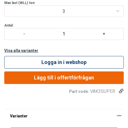
Tekniska specifikationer för super säkerhetskrok:
Max last (WLL)
ton
3
Antal:
Visa alla varianter
Logga in i webshop
Lägg till i offertförfrågan
VAK3SUPER
Part code:
Tekniska specifikationer för super säkerhetskrok:
Reservdelssats (produktkod) |
Passar till krok
Material:
Innehåller spärr, fjäder och sprint
(produktkod)
Arbetstemperatur: