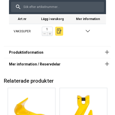
Anmärkning:
VAK3SUPERVO
VAK3SUPER
Observera: För krok märkt eller
Art.nr
Lägg i varukorg
Mer information
stämplad med ABT
Varning:
VAK3SUPER
Relaterade produkter