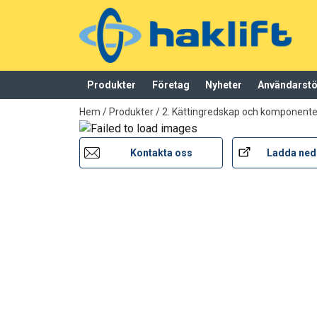
Produkter
Företag
Nyheter
Användarst
tillagd i varukorg
Hem
/
Produkter
/
2. Kättingredskap och komponenter
Kontakta oss
Ladda ned
Material:
Märkning:
Arbetstemperatur:
Ytbehandling:
Standard:
Varning:
Säkerhetsfaktor: