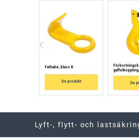
välttämättömät
NÄYTÄ TIEDOT
Förkortnings
Fathake, klass 8
gaffelkoppling
Se produkt
Se p
Lyft-, flytt- och lastsäkri