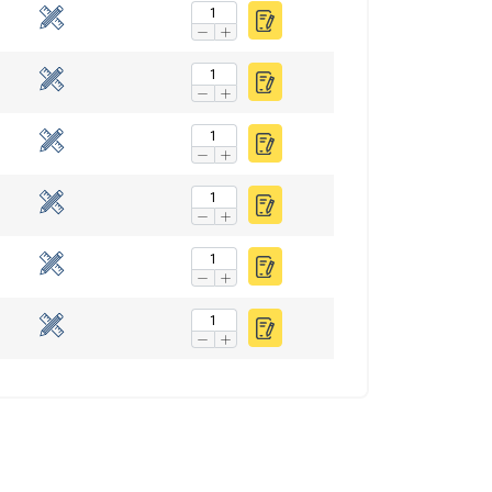
FINNISH
ENGLISH TRANSLATION
n. Jaamme myös
voivat yhdistää ne
eluitaan.
uokittelemattomat