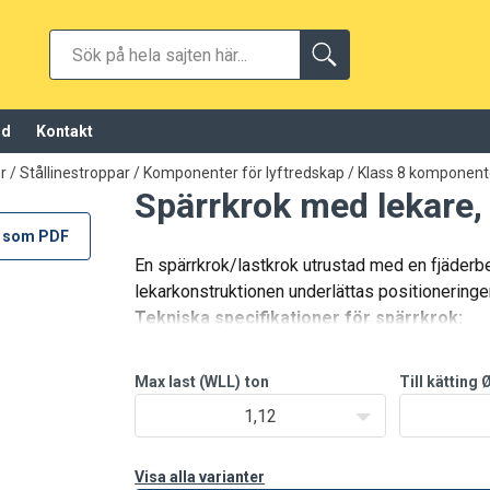
öd
Kontakt
 / Stållinestroppar
/
Komponenter för lyftredskap
/
Klass 8 komponente
Spärrkrok med lekare, 
 som PDF
En spärrkrok/lastkrok utrustad med en fjäderb
lekarkonstruktionen underlättas positioneringen
Tekniska specifikationer för spärrkrok:
Max last (WLL)
ton
Till kätting 
1,12
Visa alla varianter