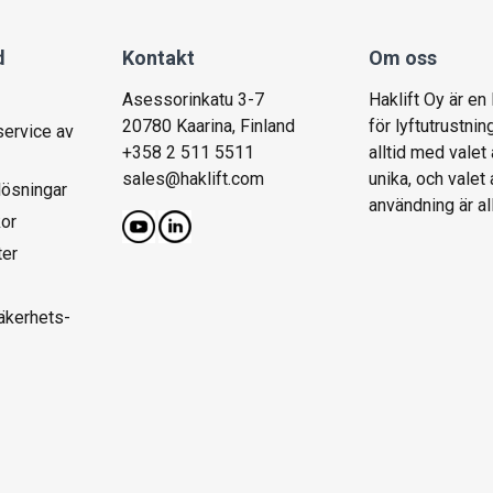
d
Kontakt
Om oss
Asessorinkatu 3-7
Haklift Oy är en
20780 Kaarina, Finland
för lyftutrustnin
service av
+358 2 511 5511
alltid med valet 
sales@haklift.com
unika, och valet
lösningar
användning är al
kor
ter
säkerhets-