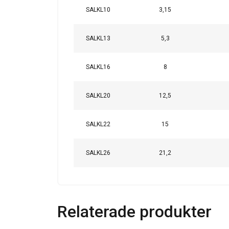
SALKL10
3,15
SALKL13
5,3
SALKL16
8
SALKL20
12,5
SALKL22
15
Tämä sivusto 
SALKL26
21,2
Käytämme evästeitä 
tietoja sivustomme 
muihin tietoihin, jot
Tietosuojakäytäntö
Relaterade produkter
Ehdottomasti