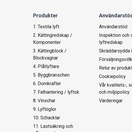
Produkter
Användarstö
1. Textila lyft
Användarstöd
2. Kättingredskap /
Inspektion och 
Komponenter
lyftredskap
3. Kättingblock /
Skräddarsydda 
Blockvagnar
Försäljningsvill
4. Plåtlyftare
Retur av produk
5. Byggbranschen
Cookiepolicy
6. Domkrafter
Vår kvalitets-, 
7. Fathantering / lyftok
och miljöpolicy
8. Vinschar
Värderingar
9. Lyftöglor
10. Schacklar
11. Lastsäkring och