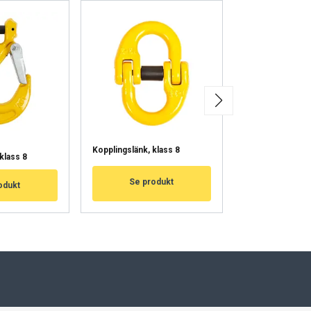
VÄKSY KAIKKI
Grävmaskinskrok
Kopplingslänk, klass 8
klass 8
klass 8
Se produkt
odukt
Se pro