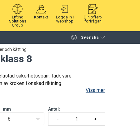
Lifting
Kontakt
Logga in i
Din offert-
Solutions
webshop
förfrågan
Group
Svenska
Fortsätt handla
Gå till kassan
r och kätting
klass 8
elastad säkerhetsspärr. Tack vare
 av kroken i önskad riktning.
Visa mer
Ø
mm
Antal:
6