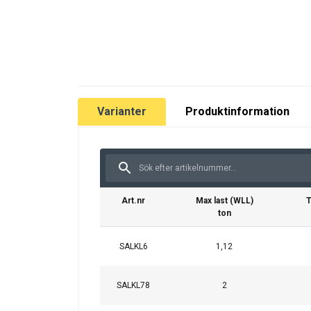
Klass:
Varianter
Produktinformation
Art.nr
Max last (WLL)
T
ton
SALKL6
1,12
SALKL78
2