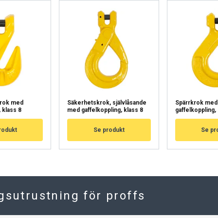
HYLKÄÄ KAIKKI
HY
Cookie Policy
krok med
Säkerhetskrok, självlåsande
Spärrkrok med
, klass 8
med gaffelkoppling, klass 8
gaffelkoppling, 
rodukt
Se produkt
Se pr
ngsutrustning för proffs