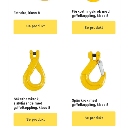
Förkortningskrok med
Fathake, klass 8
gaffelkoppling, klass 8
Se produkt
Se produkt
Säkerhetskrok,
Spärrkrok med
självlåsande med
gaffelkoppling, klass 8
gaffelkoppling, klass 8
FINNISH
ENGLISH TRANSLATION
Se produkt
Se produkt
Tämä sivusto käyttää evästeitä