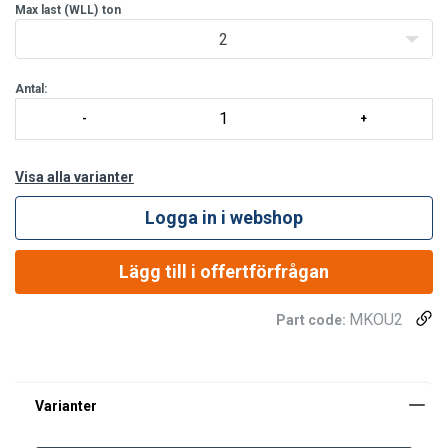
Max last (WLL)
ton
2
Antal:
Visa alla varianter
Logga in i webshop
Lägg till i offertförfrågan
MKOU2
Part code:
Material:
Märkning:
Arbetstemperatur:
Ytbehandling: