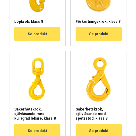
HYVÄKSY KAIKKI
Löpkrok, klass 8
Förkortningskrok, klass 8
HYLKÄÄ KAIKKI
Se produkt
Se produkt
NÄYTÄ TIEDOT
Cookie Policy
Säkerhetskrok,
Säkerhetskrok,
självlåsande med
självlåsande med
kullagrad lekare, klass 8
spetsstöd, klass 8
Se produkt
Se produkt