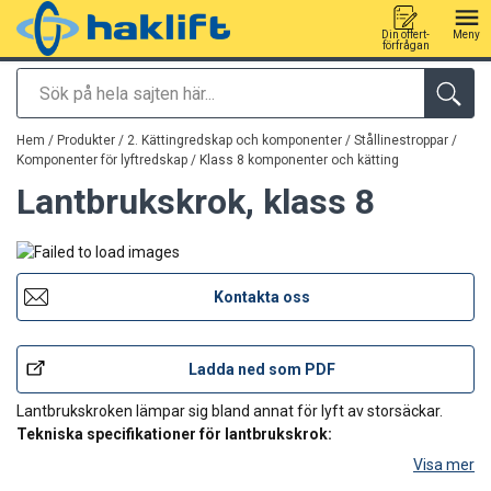
Din offert-
Meny
förfrågan
Sök
tillagd i varukorg
Hem
/
Produkter
/
2. Kättingredskap och komponenter / Stållinestroppar
/
Komponenter för lyftredskap
/
Klass 8 komponenter och kätting
Lantbrukskrok, klass 8
Kontakta oss
Ladda ned som PDF
Lantbrukskroken lämpar sig bland annat för lyft av storsäckar.
Tekniska specifikationer för lantbrukskrok:
Visa mer