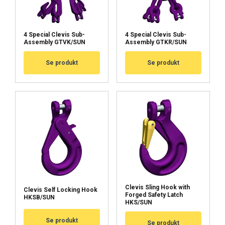
Kohdentavat
Toiminnalliset
4 Special Clevis Sub-
4 Special Clevis Sub-
Assembly GTVK/SUN
Assembly GTKR/SUN
Luokittelemattomat
Se produkt
Se produkt
HYVÄKSY KAIKKI
HYLKÄÄ KAIKKI
NÄYTÄ TIEDOT
Cookie Policy
Clevis Sling Hook with
Clevis Self Locking Hook
Forged Safety Latch
HKSB/SUN
HKS/SUN
Se produkt
Se produkt