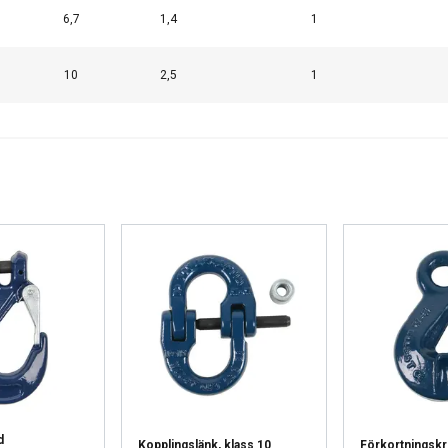
6,7
1,4
1
10
2,5
1
käyttää evästeitä
sisällön, mainosten personointiin ja liikenteemme analysointii
käytöstäsi mainos- ja analytiikkakumppaneidemme kanssa, jotka 
ka olet heille antanut tai joita he ovat keränneet käyttäessäsi palv
Suorituskyvylliset
Kohdentavat
Toiminnalliset
L
d
Kopplingslänk, klass 10
Förkortningskr