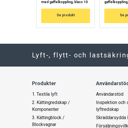
med gaffelkoppling, klass 10
gaffelkoppling
NÄYTÄ TIEDOT
Se produkt
Se p
Lyft-, flytt- och lastsäkri
Produkter
Användarstö
1. Textila lyft
Användarstöd
2. Kättingredskap /
Inspektion och 
Komponenter
lyftredskap
3. Kättingblock /
Skräddarsydda 
Blockvagnar
Försäljningsvill