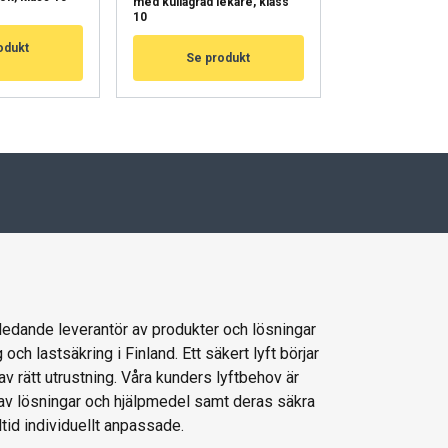
med kullagrad lekare, klass
med lekare, kla
VÄKSY KAIKKI
10
odukt
Se pro
Se produkt
 ledande leverantör av produkter och lösningar
g och lastsäkring i Finland. Ett säkert lyft börjar
av rätt utrustning. Våra kunders lyftbehov är
 av lösningar och hjälpmedel samt deras säkra
ltid individuellt anpassade.