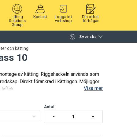
Lifting
Kontakt
Logga in i
Din offert-
Solutions
webshop
förfrågan
Group
Svenska
Fortsätt handla
Gå till kassan
er och kätting
ass 10
 montage av kätting. Riggshackeln används som
edskap. Direkt förankrad i kättingen. Möjliggör
Visa mer
lyftok.
Antal: