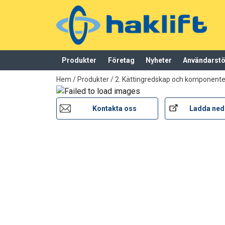
Material:
Märkning:
Produkter
Företag
Nyheter
Användarst
Arbetstemperatur:
tillagd i varukorg
Ytbehandling:
Hem
/
Produkter
/
2. Kättingredskap och komponenter
Standard:
Kontakta oss
Ladda ned
Säkerhetsfaktor:
Klass: