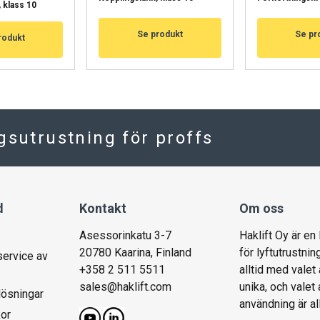
, klass 10
HYLKÄÄ KAIKKI
HY
Se produkt
Se pr
rodukt
Cookie Policy
ngsutrustning för proffs
d
Kontakt
Om oss
Asessorinkatu 3-7
Haklift Oy är en
20780 Kaarina, Finland
för lyftutrustnin
service av
+358 2 511 5511
alltid med valet 
sales@haklift.com
unika, och valet
lösningar
användning är al
kor