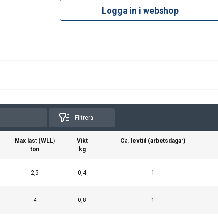
Logga in i webshop
Filtrera
Max last (WLL)
Vikt
Ca. levtid (arbetsdagar)
ton
kg
2,5
0,4
1
4
0,8
1