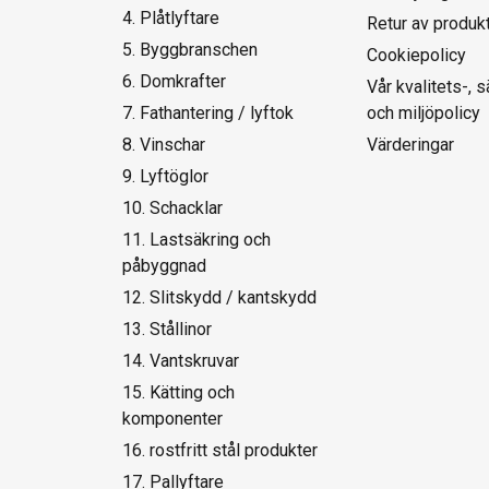
4. Plåtlyftare
Retur av produk
5. Byggbranschen
Cookiepolicy
6. Domkrafter
Vår kvalitets-, 
7. Fathantering / lyftok
och miljöpolicy
8. Vinschar
Värderingar
9. Lyftöglor
10. Schacklar
11. Lastsäkring och
påbyggnad
12. Slitskydd / kantskydd
13. Stållinor
14. Vantskruvar
15. Kätting och
komponenter
16. rostfritt stål produkter
17. Pallyftare