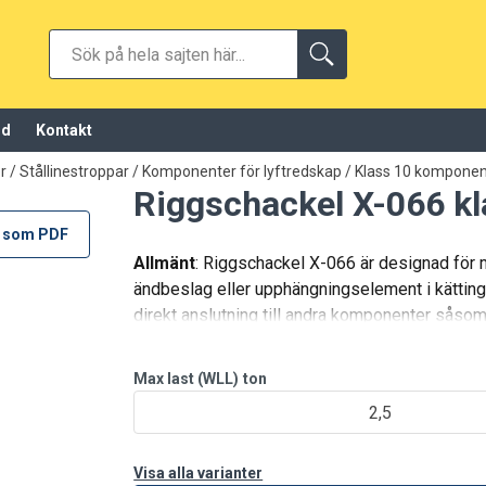
öd
Kontakt
 / Stållinestroppar
/
Komponenter för lyftredskap
/
Klass 10 komponent
Riggschackel X-066 kl
 som PDF
Allmänt
: Riggschackel X-066 är designad för
ändbeslag eller upphängningselement i kättingr
direkt anslutning till andra komponenter såsom 
Max last (WLL)
ton
2,5
Visa alla varianter