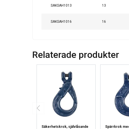
SAKSAH1013
13
SAKSAH1016
16
Relaterade produkter
Tämä sivusto 
Käytämme evästeitä 
tietoja sivustomme 
muihin tietoihin, jot
Tietosuojakäytäntö
Ehdottomasti
välttämättömät
Säkerhetskrok, självlåsande
Spärrkrok me