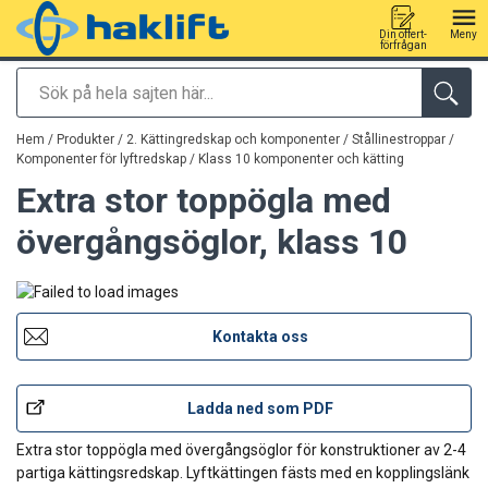
Din offert-
Meny
förfrågan
Sök
tillagd i varukorg
Hem
/
Produkter
/
2. Kättingredskap och komponenter / Stållinestroppar
/
Komponenter för lyftredskap
/
Klass 10 komponenter och kätting
Extra stor toppögla med
övergångsöglor, klass 10
Kontakta oss
Ladda ned som PDF
Extra stor toppögla med övergångsöglor för konstruktioner av 2-4
partiga kättingsredskap. Lyftkättingen fästs med en kopplingslänk