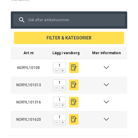
FILTER & KATEGORIER
Art.nr
Lägg i varukorg
Mer information
NORYL10108
Material:
Arbetstemperatur:
NORYL101013
Ytbehandling:
Varning:
NORYL101316
Säkerhetsfaktor:
Klass:
NORYL101620