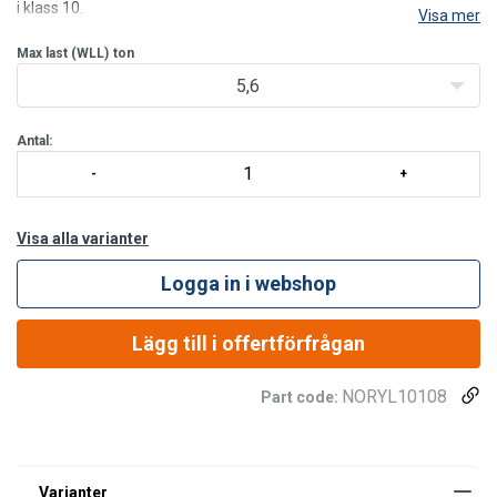
i klass 10.
Visa mer
Tekniska specifikationer för extra stor toppögla med
övergångsöglor:
Max last (WLL)
ton
5,6
Antal:
Visa alla varianter
Logga in i webshop
Lägg till i offertförfrågan
NORYL10108
Part code: