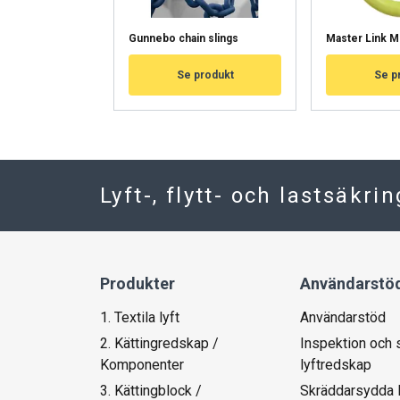
NÄYTÄ TIEDOT
Gunnebo chain slings
Master Link M
Se produkt
Se p
Lyft-, flytt- och lastsäkri
Produkter
Användarstö
1. Textila lyft
Användarstöd
2. Kättingredskap /
Inspektion och 
Komponenter
lyftredskap
3. Kättingblock /
Skräddarsydda 