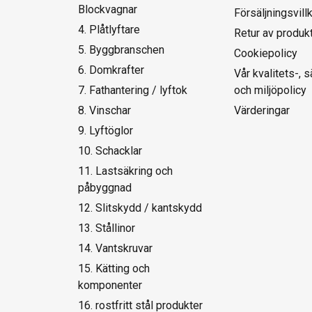
Blockvagnar
Försäljningsvill
4. Plåtlyftare
Retur av produk
5. Byggbranschen
Cookiepolicy
6. Domkrafter
Vår kvalitets-, 
7. Fathantering / lyftok
och miljöpolicy
8. Vinschar
Värderingar
9. Lyftöglor
10. Schacklar
11. Lastsäkring och
påbyggnad
12. Slitskydd / kantskydd
13. Stållinor
14. Vantskruvar
15. Kätting och
komponenter
16. rostfritt stål produkter