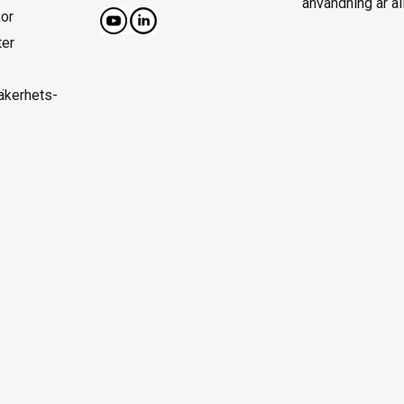
användning är al
kor
ter
säkerhets-