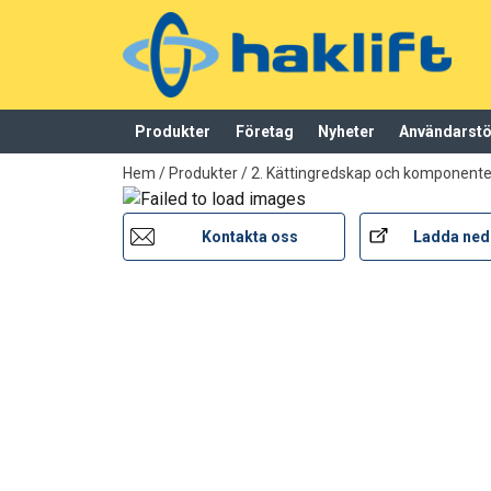
Märkning:
Standard:
Säkerhetsfaktor:
Produkter
Företag
Nyheter
Användarst
Klass:
tillagd i varukorg
Hem
/
Produkter
/
2. Kättingredskap och komponenter
Kontakta oss
Ladda ned