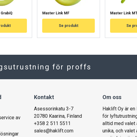
HYLKÄÄ KAIKKI
HY
 GrabiQ
Master Link MF
Master Link M
Cookie Policy
rodukt
Se produkt
Se pr
ngsutrustning för proffs
d
Kontakt
Om oss
Asessorinkatu 3-7
Haklift Oy är en
20780 Kaarina, Finland
för lyftutrustnin
service av
+358 2 511 5511
alltid med valet 
sales@haklift.com
unika, och valet
lösningar