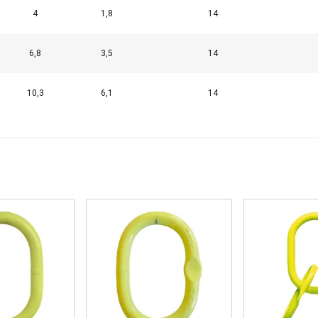
4
1,8
14
6,8
3,5
14
10,3
6,1
14
käyttää evästeitä
sisällön, mainosten personointiin ja liikenteemme analysointii
käytöstäsi mainos- ja analytiikkakumppaneidemme kanssa, jotka 
ka olet heille antanut tai joita he ovat keränneet käyttäessäsi palv
Suorituskyvylliset
Kohdentavat
Toiminnalliset
L