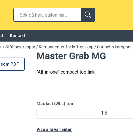
öd
Kontakt
 / Stållinestroppar
/
Komponenter för lyftredskap
/
Gunnebo komponent
Master Grab MG
 som PDF
"All-in-one" compact top link.
Max last (WLL)
ton
1,5
Visa alla varianter