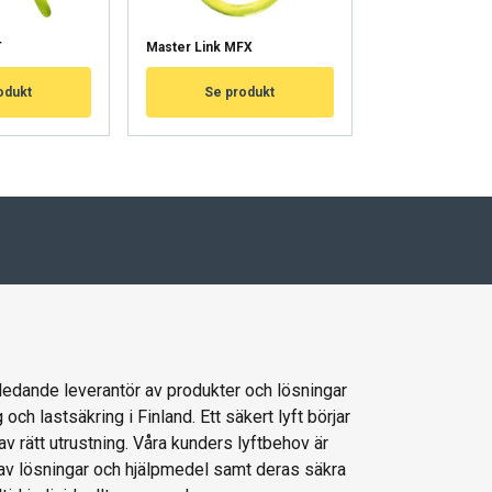
VÄKSY KAIKKI
T
Master Link MFX
Master Link Hy
odukt
Se produkt
Se pro
 ledande leverantör av produkter och lösningar
g och lastsäkring i Finland. Ett säkert lyft börjar
av rätt utrustning. Våra kunders lyftbehov är
 av lösningar och hjälpmedel samt deras säkra