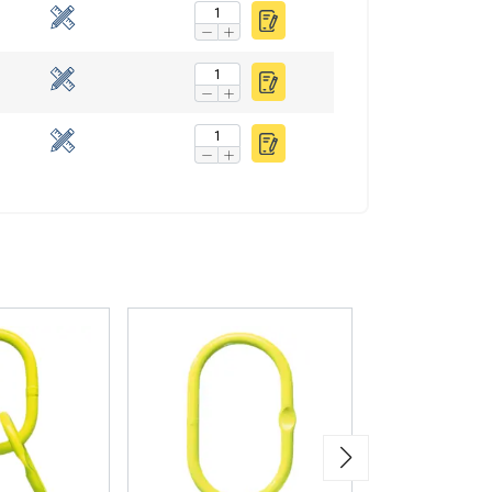
FINNISH
ENGLISH TRANSLATION
n. Jaamme myös
voivat yhdistää ne
eluitaan.
uokittelemattomat