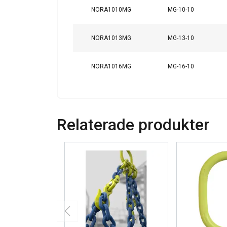
NORA1010MG
MG-10-10
NORA1013MG
MG-13-10
NORA1016MG
MG-16-10
Tämä sivusto 
Käytämme evästeitä 
Relaterade produkter
tietoja sivustomme 
muihin tietoihin, jot
Tietosuojakäytäntö
Ehdottomasti
välttämättömät