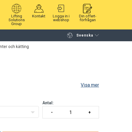
Lifting
Kontakt
Logga in i
Din offert-
Solutions
webshop
förfrågan
Group
Svenska
Fortsätt handla
Gå till kassan
er och kätting
Visa mer
Antal: