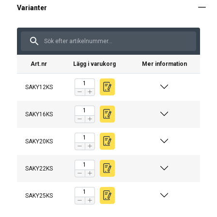
Art.nr
Lägg i varukorg
Mer information
Tekniska specifikationer för schackeln:
SAKY12KS
Material:
Ytbehandling:
Varning:
SAKY16KS
SAKY20KS
SAKY22KS
SAKY25KS