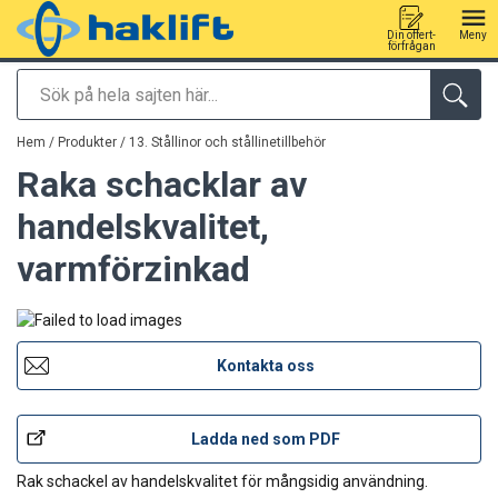
Din offert-
Meny
förfrågan
Sök
tillagd i varukorg
Hem
/
Produkter
/
13. Stållinor och stållinetillbehör
Raka schacklar av
handelskvalitet,
varmförzinkad
Kontakta oss
Ladda ned som PDF
Rak schackel av handelskvalitet för mångsidig användning.