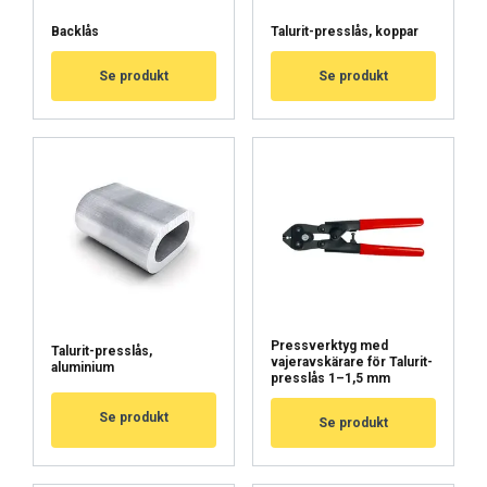
Backlås
Talurit-presslås, koppar
Se produkt
Se produkt
Luokittelemattomat
HYVÄKSY KAIKKI
HYLKÄÄ KAIKKI
NÄYTÄ TIEDOT
Pressverktyg med
Talurit-presslås,
Cookie Policy
vajeravskärare för Talurit-
aluminium
presslås 1–1,5 mm
Se produkt
Se produkt