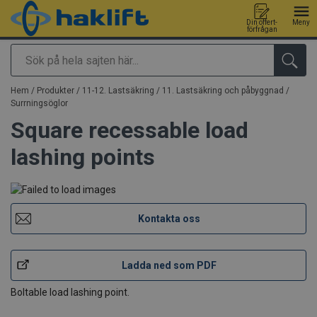
Din offert-
Meny
förfrågan
Sök
tillagd i varukorg
Hem
/
Produkter
/
11-12. Lastsäkring
/
11. Lastsäkring och påbyggnad
/
Surrningsöglor
Square recessable load
lashing points
Kontakta oss
Ladda ned som PDF
Boltable load lashing point.