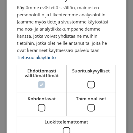
Käytämme evästeitä sisällön, mainosten
personointiin ja liikenteemme analysointiin.
Jaamme myös tietoja sivustomme käytöstäsi
mainos- ja analytiikkakumppaneidemme
kanssa, jotka voivat yhdistää ne muihin
tietoihin, jotka olet heille antanut tai joita he
ovat keränneet käyttäessäsi palveluitaan.
Tietosuojakäytäntö
Ehdottomasti
Suorituskyvylliset
Surface mounted load
Weldable lashing point
välttämättömät
lashing point
Se produkt
Se produkt
Kohdentavat
Toiminnalliset
Luokittelemattomat