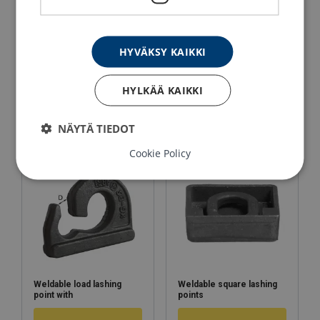
HYVÄKSY KAIKKI
Weldable lashing points
Weldable lashing points
with shoulder
HYLKÄÄ KAIKKI
Se produkt
Se produkt
NÄYTÄ TIEDOT
Cookie Policy
Weldable load lashing
Weldable square lashing
point with
points