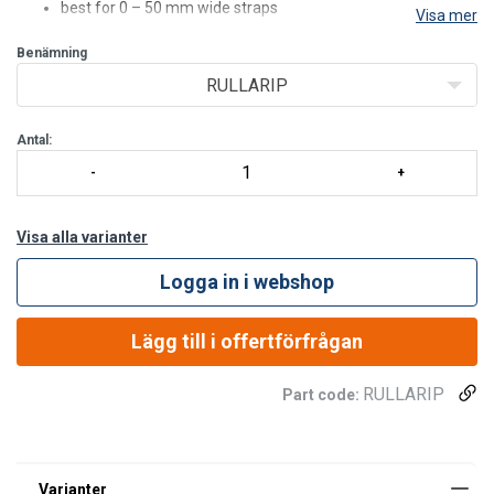
best for 0 – 50 mm wide straps
Visa mer
max. length of webbing 20 m
Benämning
due to guiding rolls no hand guiding is needed
saves a lot of work time
RULLARIP
Antal:
Visa alla varianter
Logga in i webshop
Lägg till i offertförfrågan
RULLARIP
Part code: