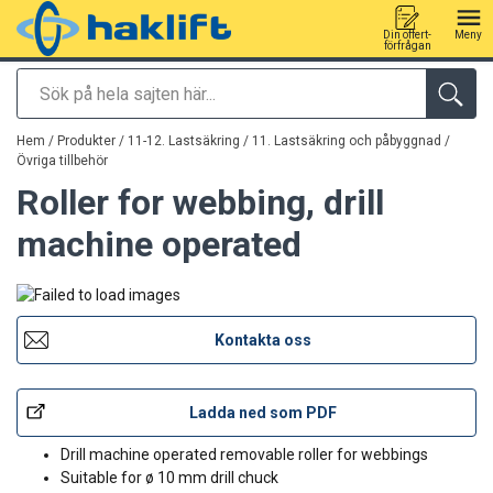
Din offert-
Meny
förfrågan
Sök
tillagd i varukorg
Hem
/
Produkter
/
11-12. Lastsäkring
/
11. Lastsäkring och påbyggnad
/
Övriga tillbehör
Roller for webbing, drill
machine operated
Kontakta oss
Ladda ned som PDF
Drill machine operated removable roller for webbings
Suitable for ø 10 mm drill chuck