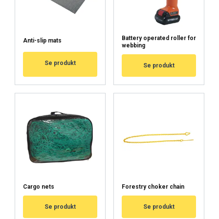
Battery operated roller for
Anti-slip mats
webbing
Se produkt
Se produkt
FINNISH
Cargo nets
Forestry choker chain
ENGLISH TRANSLATION
Se produkt
Se produkt
Tämä sivusto käyttää evästeitä