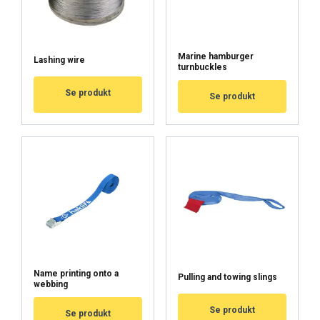
HYVÄKSY KAIKKI
Marine hamburger
Lashing wire
turnbuckles
HYLKÄÄ KAIKKI
Se produkt
Se produkt
NÄYTÄ TIEDOT
Cookie Policy
Name printing onto a
Pulling and towing slings
webbing
Se produkt
Se produkt