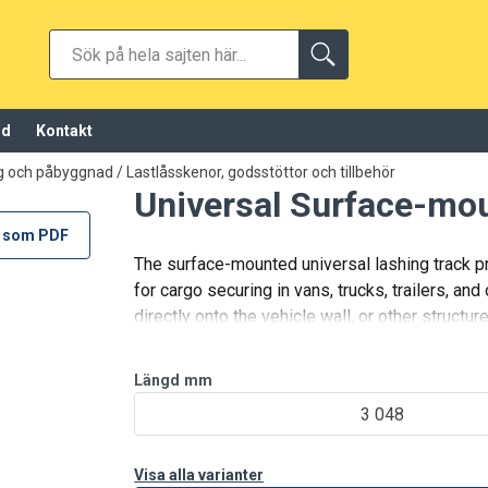
öd
Kontakt
ng och påbyggnad
/
Lastlåsskenor, godsstöttor och tillbehör
Universal Surface-mo
 som PDF
The surface-mounted universal lashing track pr
for cargo securing in vans, trucks, trailers, an
directly onto the vehicle wall, or other structu
installation with
Längd
mm
3 048
Visa alla varianter