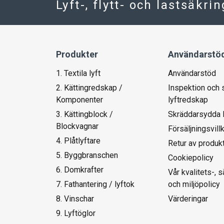
Lyft-, flytt- och lastsäkri
Produkter
Användarstö
1. Textila lyft
Användarstöd
2. Kättingredskap /
Inspektion och 
Komponenter
lyftredskap
3. Kättingblock /
Skräddarsydda 
Blockvagnar
Försäljningsvill
4. Plåtlyftare
Retur av produk
5. Byggbranschen
Cookiepolicy
6. Domkrafter
Vår kvalitets-, 
7. Fathantering / lyftok
och miljöpolicy
8. Vinschar
Värderingar
9. Lyftöglor