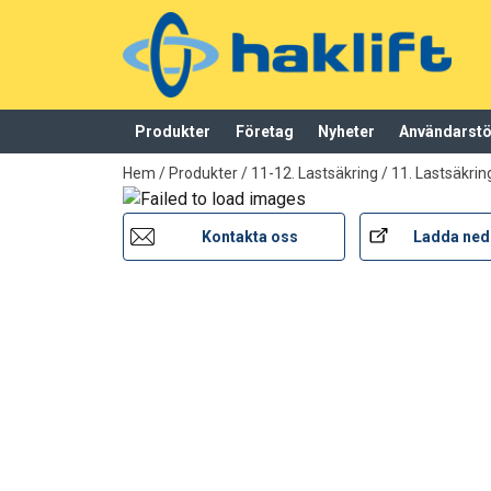
Produkter
Företag
Nyheter
Användarst
tillagd i varukorg
Hem
/
Produkter
/
11-12. Lastsäkring
/
11. Lastsäkri
Kontakta oss
Ladda ned