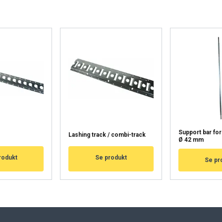
käyttää evästeitä
sisällön, mainosten personointiin ja liikenteemme analysointii
käytöstäsi mainos- ja analytiikkakumppaneidemme kanssa, jotka 
ka olet heille antanut tai joita he ovat keränneet käyttäessäsi palv
Suorituskyvylliset
Kohdentavat
Toiminnalliset
L
Support bar for
Lashing track / combi-track
Ø 42 mm
rodukt
Se produkt
Se pr
HYLKÄÄ KAIKKI
HY
Cookie Policy