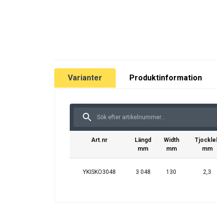
Varianter
Produktinformation
Art.nr
Längd
Width
Tjockle
mm
mm
mm
YKISKO3048
3 048
130
2,3