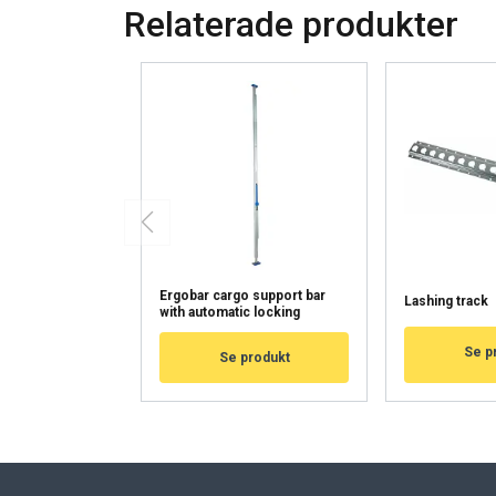
Relaterade produkter
Tämä sivusto 
Käytämme evästeitä 
tietoja sivustomme 
muihin tietoihin, jot
Tietosuojakäytäntö
Ehdottomasti
välttämättömät
Ergobar cargo support bar
Lashing track
with automatic locking
Se p
Se produkt
NÄYTÄ TIEDOT