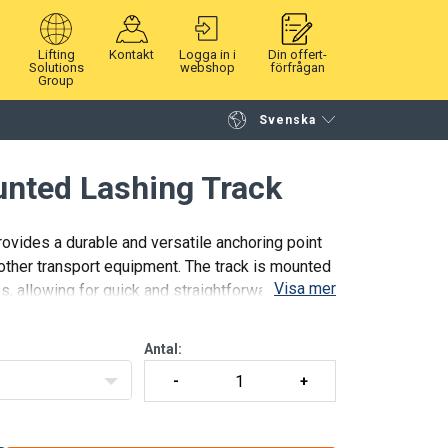
Lifting
Kontakt
Logga in i
Din offert-
Solutions
webshop
förfrågan
Group
Svenska
Fortsätt handla
Gå till kassan
unted Lashing Track
ovides a durable and versatile anchoring point
d other transport equipment. The track is mounted
Visa mer
res, allowing for quick and straightforward
Antal: