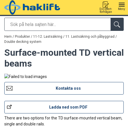
Din offert-
Meny
förfrågan
Sök
tillagd i varukorg
Hem
/
Produkter
/
11-12. Lastsäkring
/
11. Lastsäkring och påbyggnad
/
Double decking system
Surface-mounted TD vertical
beams
Kontakta oss
Ladda ned som PDF
There are two options for the TD surface-mounted vertical beam,
single and double rails.