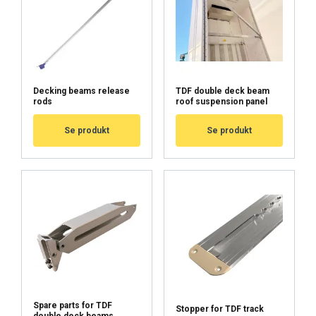
Decking beams release
TDF double deck beam
rods
roof suspension panel
Se produkt
Se produkt
FINNISH
Spare parts for TDF
Stopper for TDF track
ENGLISH TRANSLATION
double deck beams