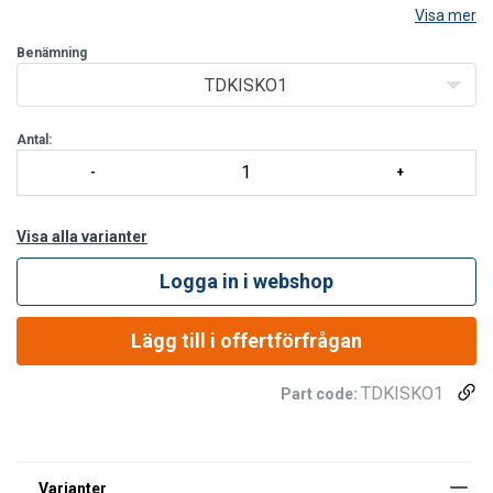
Visa mer
Benämning
TDKISKO1
Antal:
Visa alla varianter
Logga in i webshop
Lägg till i offertförfrågan
TDKISKO1
Part code: