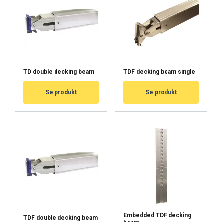
HYVÄKSY KAIKKI
HYLKÄÄ KAIKKI
TD double decking beam
TDF decking beam single
Se produkt
Se produkt
NÄYTÄ TIEDOT
Cookie Policy
Embedded TDF decking
TDF double decking beam