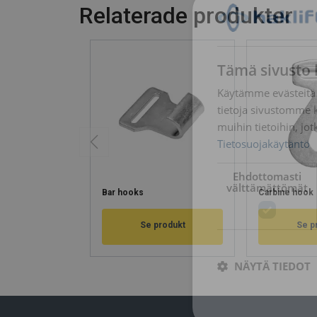
Relaterade produkter
Tämä sivusto 
Käytämme evästeitä 
tietoja sivustomme 
muihin tietoihin, jot
Tietosuojakäytäntö
Ehdottomasti
välttämättömät
Bar hooks
Carbine hook
Se produkt
Se p
NÄYTÄ TIEDOT