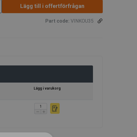
Lägg till i offertförfrågan
Part code:
VINKOU35
Lägg i varukorg