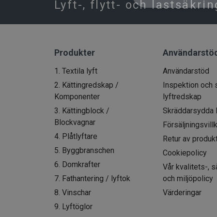
Lyft-, flytt- och lastsäkri
Produkter
Användarstö
1. Textila lyft
Användarstöd
2. Kättingredskap /
Inspektion och 
Komponenter
lyftredskap
3. Kättingblock /
Skräddarsydda 
Blockvagnar
Försäljningsvill
4. Plåtlyftare
Retur av produk
5. Byggbranschen
Cookiepolicy
6. Domkrafter
Vår kvalitets-, 
7. Fathantering / lyftok
och miljöpolicy
8. Vinschar
Värderingar
9. Lyftöglor