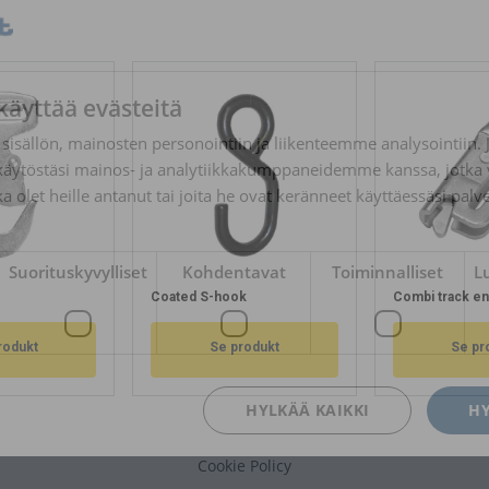
käyttää evästeitä
sisällön, mainosten personointiin ja liikenteemme analysointii
käytöstäsi mainos- ja analytiikkakumppaneidemme kanssa, jotka 
ka olet heille antanut tai joita he ovat keränneet käyttäessäsi palv
Suorituskyvylliset
Kohdentavat
Toiminnalliset
L
Coated S-hook
Combi track e
rodukt
Se produkt
Se pr
HYLKÄÄ KAIKKI
HY
Cookie Policy