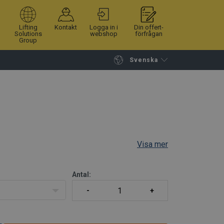
Lifting
Kontakt
Logga in i
Din offert-
Solutions
webshop
förfrågan
Group
Svenska
Fortsätt handla
Gå till kassan
Visa mer
Antal: