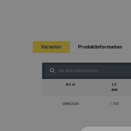
Varianter
Produktinformation
Art.nr
LC
daN
VINKOU35
1 750