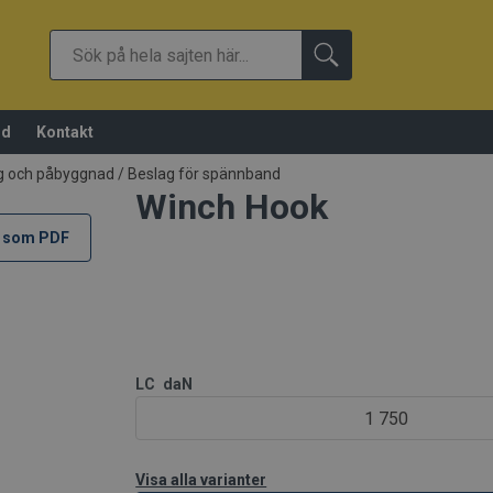
öd
Kontakt
ng och påbyggnad
/
Beslag för spännband
Winch Hook
 som PDF
LC
daN
1 750
Visa alla varianter