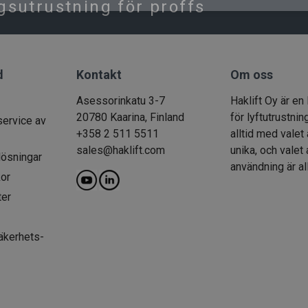
ngsutrustning för proffs
d
Kontakt
Om oss
Asessorinkatu 3-7
Haklift Oy är en
20780 Kaarina, Finland
för lyftutrustnin
service av
+358 2 511 5511
alltid med valet 
sales@haklift.com
unika, och valet
lösningar
användning är al
kor
ter
säkerhets-