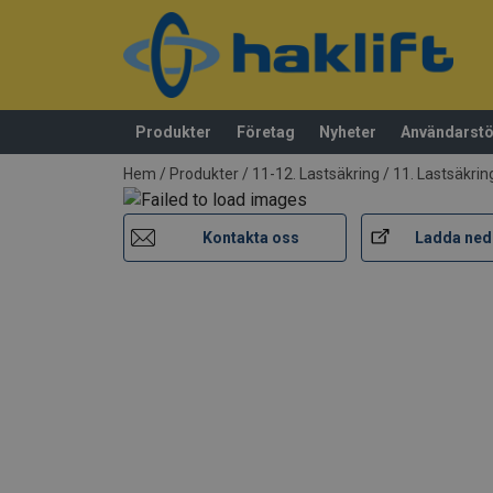
Produkter
Företag
Nyheter
Användarst
tillagd i varukorg
Hem
/
Produkter
/
11-12. Lastsäkring
/
11. Lastsäkri
Kontakta oss
Ladda ned